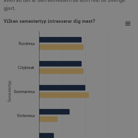
även att det är den semestern de som rest till Sverige
gjort.
Vilken semestertyp intresserar dig mest?
Bar chart with 2 data series.
Vilken semestertyp intresserar dig mest?
View as data table, Vilken semestertyp intresserar dig mest?
The chart has 1 X axis displaying Semestertyp.
The chart has 1 Y axis displaying Procent. Data ranges from
Rundresa
Citybreak
Semestertyp
Sommarresa
Vinterresa