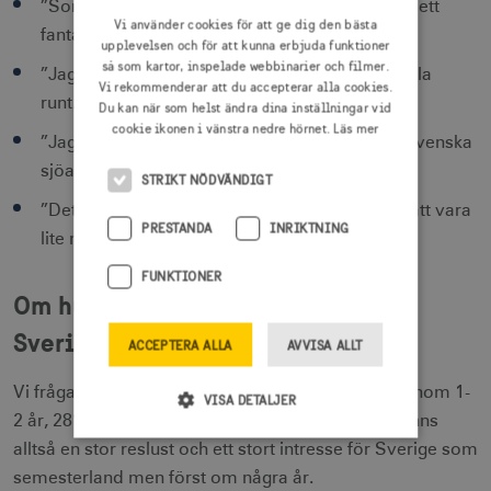
”Sommaren är enklast att resa på och jag har sett
Vi använder cookies för att ge dig den bästa
fantastiska foton.”
upplevelsen och för att kunna erbjuda funktioner
så som kartor, inspelade webbinarier och filmer.
”Jag gillar att cykla runt i mindre städer och kolla
Vi rekommenderar att du accepterar alla cookies.
runt.”
Du kan när som helst ändra dina inställningar vid
cookie ikonen i vänstra nedre hörnet.
Läs mer
”Jag älskar sommartemperaturen och bada i svenska
sjöar och hav.”
STRIKT NÖDVÄNDIGT
”Det är enklare att resa på sommaren och för att vara
PRESTANDA
INRIKTNING
lite mer äventyrlig.”
FUNKTIONER
Om hur många år vill de resa till
Sverige?
ACCEPTERA ALLA
AVVISA ALLT
Vi frågade dem i så fall när, och då svarade 35% inom 1-
VISA DETALJER
2 år, 28% inom 3-4 år och 20% inom 5-6 år. Det finns
alltså en stor reslust och ett stort intresse för Sverige som
semesterland men först om några år.
Strikt nödvändigt
Prestanda