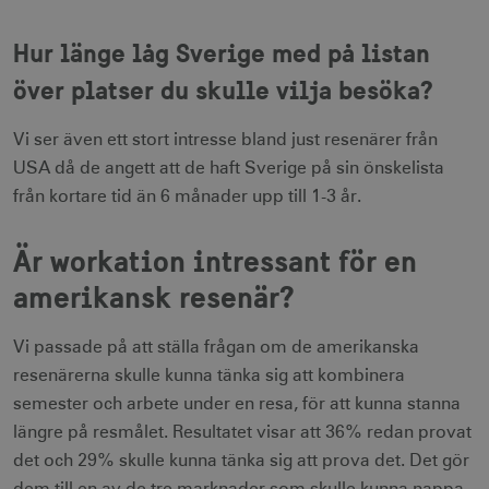
Inriktning
Funktioner
Hur länge låg Sverige med på listan
Strikt nödvändiga cookies tillåter
webbplatsfunktioner som användarinloggning
över platser du skulle vilja besöka?
och kontohantering men bidrar även till en
säker webbplats. Webbplatsen kan inte
användas ordentligt utan strikt nödvändiga
Vi ser även ett stort intresse bland just resenärer från
cookies.
USA då de angett att de haft Sverige på sin önskelista
Namn
Leverantör / Domän
Utgång
från kortare tid än 6 månader upp till 1-3 år.
csrftoken
.visitsweden.com
1 år
Är workation intressant för en
amerikansk resenär?
Vi passade på att ställa frågan om de amerikanska
receive-cookie-
.doubleclick.net
6
deprecation
månader
resenärerna skulle kunna tänka sig att kombinera
semester och arbete under en resa, för att kunna stanna
längre på resmålet. Resultatet visar att 36% redan provat
det och 29% skulle kunna tänka sig att prova det. Det gör