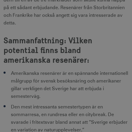
dem till en av de tre marknader som skulle kunna nappa
på ett sådant erbjudande. Resenärer från Storbritannien
CookieScriptConsent
1 månad
CookieScript
och Frankrike har också angett sig vara intresserade av
corporate.visitsweden.com
detta.
Sammanfattning: Vilken
potential finns bland
__cf_bm
30
Cloudflare Inc.
minuter
.vimeo.com
amerikanska resenärer:
Amerikanska resenärer är en spännande internationell
målgrupp för svensk besöksnäring och amerikaner
receive-cookie-
.adnxs.com
1 år 1
gillar verkligen det Sverige har att erbjuda i
deprecation
månad
semesterväg.
Den mest intressanta semestertypen är en
sommarresa, en rundresa eller en citybreak. De
svarade i fritextsvar bland annat att ”Sverige erbjuder
en variation av naturupplevelser.”