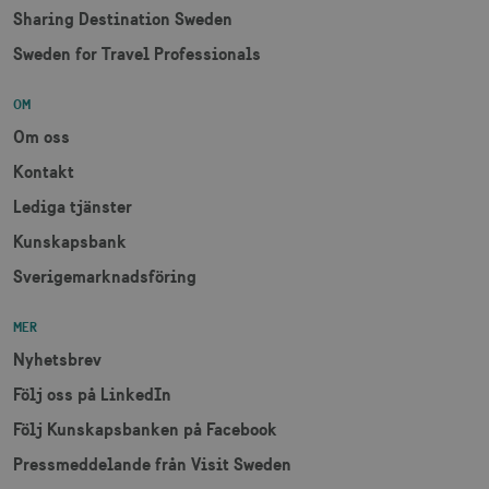
sessioner oc
Sharing Destination Sweden
webbplatsan
Sweden for Travel Professionals
OM
_hjSessionUser_1328012
.visitsweden.com
1 å
Om oss
mTrackingTimeOnSite
.corporate.visitsweden.com
3
minu
Kontakt
Lediga tjänster
Kunskapsbank
_gcl_au
3
Google LLC
Sverigemarknadsföring
måna
.visitsweden.com
MER
Nyhetsbrev
Följ oss på LinkedIn
Följ Kunskapsbanken på Facebook
bcookie
1 å
Microsoft Corporation
.linkedin.com
Pressmeddelande från Visit Sweden