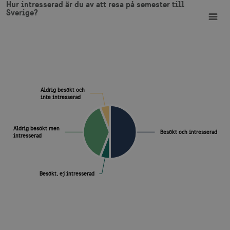
Hur intresserad är du av att resa på semester till
Pie chart with 4 slices.
Sverige?
View as data table, Hur intresserad är du av att resa på semester till Sveri
Aldrig besökt och
Aldrig besökt och
inte intresserad
inte intresserad
Aldrig besökt men
Aldrig besökt men
Besökt och intresserad
Besökt och intresserad
intresserad
intresserad
Besökt, ej intresserad
Besökt, ej intresserad