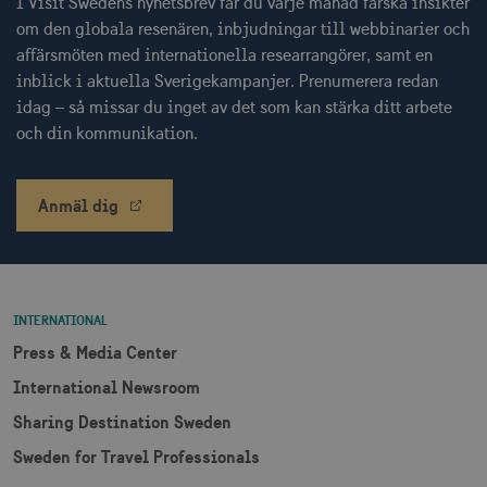
I Visit Swedens nyhetsbrev får du varje månad färska insikter
om den globala resenären, inbjudningar till webbinarier och
affärsmöten med internationella researrangörer, samt en
inblick i aktuella Sverigekampanjer. Prenumerera redan
idag – så missar du inget av det som kan stärka ditt arbete
och din kommunikation.
bcookie
1 å
Microsoft Corporation
.linkedin.com
Anmäl dig
lidc
1 d
Microsoft Corporation
.linkedin.com
INTERNATIONAL
Press & Media Center
XANDR_PANID
3
Xandr Inc.
måna
.adnxs.com
International Newsroom
Sharing Destination Sweden
Sweden for Travel Professionals