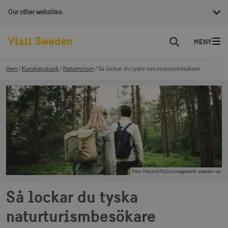
Our other websites:
Sök
Hem
Kunskapsbank
Naturturism
Så lockar du tyska naturturismbesökare
Foto
:
Maskot/Folio/imagebank.sweden.se
Så lockar du tyska
naturturismbesökare