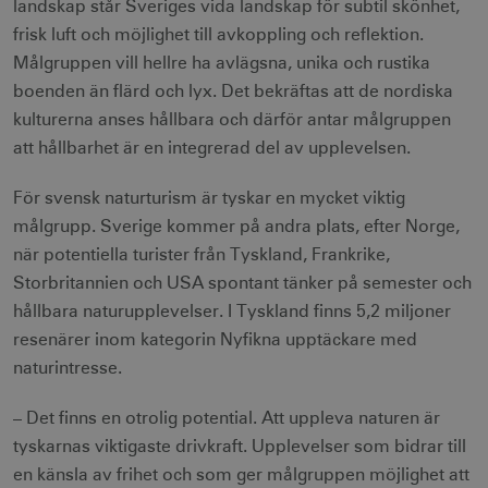
landskap står Sveriges vida landskap för subtil skönhet,
frisk luft och möjlighet till avkoppling och reflektion.
Målgruppen vill hellre ha avlägsna, unika och rustika
boenden än flärd och lyx. Det bekräftas att de nordiska
kulturerna anses hållbara och därför antar målgruppen
att hållbarhet är en integrerad del av upplevelsen.
För svensk naturturism är tyskar en mycket viktig
målgrupp. Sverige kommer på andra plats, efter Norge,
när potentiella turister från Tyskland, Frankrike,
Storbritannien och USA spontant tänker på semester och
hållbara naturupplevelser. I Tyskland finns 5,2 miljoner
resenärer inom kategorin Nyfikna upptäckare med
naturintresse.
– Det finns en otrolig potential. Att uppleva naturen är
tyskarnas viktigaste drivkraft. Upplevelser som bidrar till
en känsla av frihet och som ger målgruppen möjlighet att