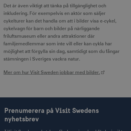
Google LLC
_ga
1 år 1
Används för 
Google LLC
.doubleclick.net
Det är även viktigt att tänka på tillgänglighet och
månad
särskilja uni
.visitsweden.com
användare 
inkludering. För exempelvis en aktör som säljer
att tilldela et
slumpmässig
cykelturer kan det handla om att i bilder visa e-cykel,
genererat 
cykelvagn för barn och bilder på närliggande
som
klientidentif
friluftsmuseum eller andra attraktioner där
Den ingår i v
sidförfrågan
familjemedlemmar som inte vill eller kan cykla har
webbplats o
uuid2
3
Xandr Inc.
används för 
måna
.adnxs.com
möjlighet att förgylla sin dag, samtidigt som du fångar
beräkna bes
sessioner oc
stämningen i Sveriges vackra natur.
webbplatsan
Mer om hur Visit Sweden jobbar med bilder.
_hjSessionUser_1328012
.visitsweden.com
1 å
mTrackingTimeOnSite
.corporate.visitsweden.com
3
minu
Prenumerera på Visit Swedens
nyhetsbrev
_gcl_au
3
Google LLC
måna
.visitsweden.com