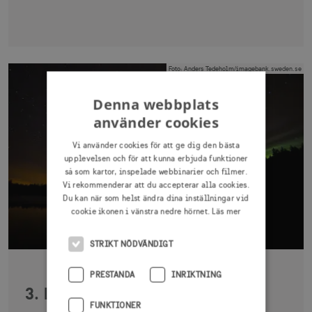
Foto
:
Anders Tedeholm/imagebank.sweden.se
Denna webbplats
använder cookies
Vi använder cookies för att ge dig den bästa
upplevelsen och för att kunna erbjuda funktioner
så som kartor, inspelade webbinarier och filmer.
Vi rekommenderar att du accepterar alla cookies.
Du kan när som helst ändra dina inställningar vid
cookie ikonen i vänstra nedre hörnet.
Läs mer
STRIKT NÖDVÄNDIGT
PRESTANDA
INRIKTNING
3. Lek med ljus och mörker
FUNKTIONER