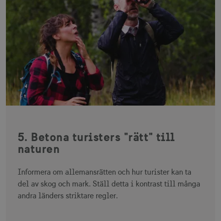
receive-cookie-
.adnxs.com
1 år 1
deprecation
månad
JSESSIONID
Session
Oracle Corporation
.nr-data.net
5. Betona turisters "rätt" till
naturen
li_gc
6
LinkedIn Corporation
månader
Informera om allemansrätten och hur turister kan ta
.linkedin.com
del av skog och mark. Ställ detta i kontrast till många
andra länders striktare regler.