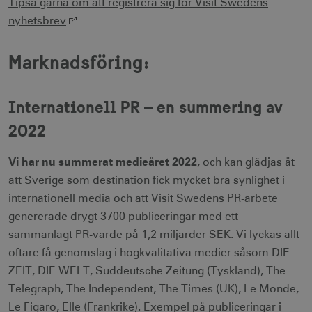
Tipsa gärna om att registrera sig för Visit Swedens
nyhetsbrev
Strikt nödvändiga cookies tillåter
webbplatsfunktioner som användarinloggning
och kontohantering men bidrar även till en
Marknadsföring:
säker webbplats. Webbplatsen kan inte
användas ordentligt utan strikt nödvändiga
cookies.
Internationell PR – en summering av
Namn
Leverantör / Domän
Utgång
csrftoken
.visitsweden.com
1 år
2022
Vi har nu summerat medieåret 2022
, och kan glädjas åt
att Sverige som destination fick mycket bra synlighet i
internationell media och att Visit Swedens PR-arbete
receive-cookie-
.doubleclick.net
6
genererade drygt 3700 publiceringar med ett
deprecation
månader
sammanlagt PR-värde på 1,2 miljarder SEK. Vi lyckas allt
oftare få genomslag i högkvalitativa medier såsom DIE
ZEIT, DIE WELT, Süddeutsche Zeitung (Tyskland), The
Telegraph, The Independent, The Times (UK), Le Monde,
Le Figaro, Elle (Frankrike). Exempel på publiceringar i