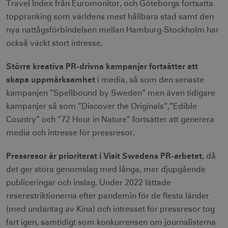
Travel Index från Euromonitor, och Göteborgs fortsatta
.nr-data.net
toppranking som världens mest hållbara stad samt den
nya nattågsförbindelsen mellan Hamburg-Stockholm har
också väckt stort intresse.
li_gc
6
LinkedIn Corporation
Större kreativa PR-drivna kampanjer fortsätter att
månader
.linkedin.com
skapa uppmärksamhet
i media, så som den senaste
kampanjen ”Spellbound by Sweden” men även tidigare
kampanjer så som ”Discover the Originals”,”Edible
Country” och ”72 Hour in Nature” fortsätter att generera
media och intresse för pressresor.
Leverantör
Namn
Utgång
Beskrivning
Namn
/ Domän
Leverantör /
Leverantör / Domän
Utg
Namn
Utgång
Beskrivning
Pressresor är prioriterat i Visit Swedens PR-arbetet
, då
Domän
_hjSession_1328012
vuid
1 år 1
.visitsweden.com
Används av
3
Vimeo.com
det ger stora genomslag med långa, mer djupgående
månad
Vimeo-
minu
_gid
Inc.
1 dag
Används för 
Google LLC
videospelaren
.vimeo.com
lagra och
.visitsweden.com
publiceringar och inslag. Under 2022 lättade
på
mTrackingPageViewCount
.corporate.visitsweden.com
3
uppdatera et
webbplatser.
minu
unikt värde 
reserestriktionerna efter pandemin för de flesta länder
Den
varje besökt
innehåller
och används
(med undantag av Kina) och intresset för pressresor tog
ingen
att räkna oc
identifierbar
spåra sidvisn
fart igen, samtidigt som konkurrensen om journalisterna
information.