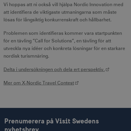
webbplatsan
Vi hoppas att ni också vill hjälpa Nordic Innovation med
att identifiera de viktigaste utmaningarna som måste
lösas för långsiktig konkurrenskraft och hållbarhet.
_hjSessionUser_1328012
.visitsweden.com
1 å
Problemen som identifieras kommer vara startpunkten
mTrackingTimeOnSite
.corporate.visitsweden.com
3
minu
för en tävling ”Call for Solutions”, en tävling för att
utveckla nya idéer och konkreta lösningar för en starkare
nordisk turismnäring.
_gcl_au
3
Google LLC
måna
.visitsweden.com
Delta i undersökningen och dela ert perspektiv.
Mer om X-Nordic Travel Contest
bcookie
1 å
Microsoft Corporation
.linkedin.com
Prenumerera på Visit Swedens
nyhetsbrev