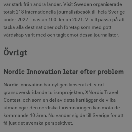
Den innehåll
var stark från andra länder. Visit Sweden organiserade
_gat_gtag_UA_121053790_1
.visitsweden.com
ingen identif
5
_cfuvid
.vimeo.com
Session
Används av
information.
seku
totalt 218 internationella journalistbesök till hela Sverige
Vimeo-
videospelaren
_ga_E3KTQC6HXK
.visitsweden.com
1 år 1
Denna cooki
under 2022 – nästan 100 fler än 2021. Vi vill passa på att
på
anj
månad
används av
3
Xandr Inc.
webbplatser.
Google Analy
måna
.adnxs.com
tacka alla destinationer och företag som med gott
Den
för att bevar
innehåller
sessionstills
värdskap varit med och tagit emot dessa journalister.
ingen
identifierbar
_gat
59
Används för 
Google LLC
information.
_fbp
sekunder
begränsa be
3
.visitsweden.com
Meta Platform Inc.
Övrigt
till
måna
.visitsweden.com
Doubleclick.
Den innehåll
ingen identif
information.
Nordic Innovation letar efter problem
IDE
1 å
Google LLC
_ga
1 år 1
Används för 
Google LLC
.doubleclick.net
månad
särskilja uni
.visitsweden.com
användare 
Nordic Innovation har nyligen lanserat ett stort
att tilldela et
slumpmässig
gränsöverskridande turismprojekten, XNordic Travel
genererat 
Contest, och som en del av detta kartlägger de vilka
som
klientidentif
utmaningar den nordiska turismnäringen kan möta de
Den ingår i v
sidförfrågan
kommande 10 åren. Nu vänder sig de till Sverige för att
webbplats o
uuid2
3
Xandr Inc.
används för 
måna
.adnxs.com
få just det svenska perspektivet.
beräkna bes
sessioner oc