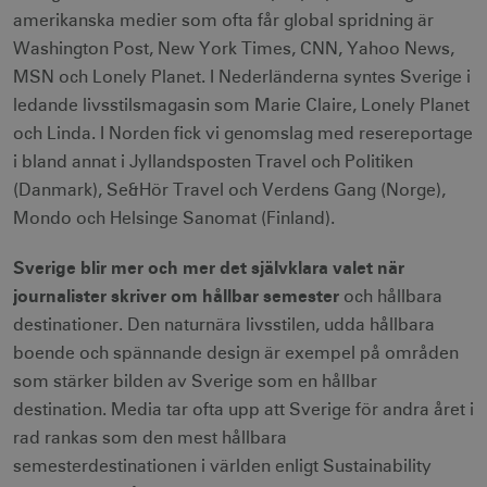
amerikanska medier som ofta får global spridning är
CookieScriptConsent
1 månad
CookieScript
corporate.visitsweden.com
Washington Post, New York Times, CNN, Yahoo News,
MSN och Lonely Planet. I Nederländerna syntes Sverige i
ledande livsstilsmagasin som Marie Claire, Lonely Planet
och Linda. I Norden fick vi genomslag med resereportage
i bland annat i Jyllandsposten Travel och Politiken
__cf_bm
30
Cloudflare Inc.
minuter
.vimeo.com
(Danmark), Se&Hör Travel och Verdens Gang (Norge),
Mondo och Helsinge Sanomat (Finland).
Sverige blir mer och mer det självklara valet när
journalister skriver om hållbar semester
och hållbara
receive-cookie-
.adnxs.com
1 år 1
deprecation
månad
destinationer. Den naturnära livsstilen, udda hållbara
boende och spännande design är exempel på områden
som stärker bilden av Sverige som en hållbar
destination. Media tar ofta upp att Sverige för andra året i
rad rankas som den mest hållbara
semesterdestinationen i världen enligt Sustainability
JSESSIONID
Session
Oracle Corporation