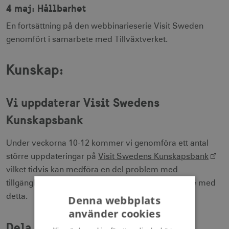
4 maj: Hållbarhet
En fortsättning på den webbinarieserie Visit Sweden
genomfört i samarbete med Tillväxtverket.
Kunskap:
Vi uppdaterar Visit Swedens
Kunskapsbank
Under veckorna 10-12 kommer vi genomföra ett antal
större uppdateringar på
Visit Swedens Kunskapsbank
vilket tidvis kan medföra en del problem med
tillgänglighet av vissa sidor. Vi ber om överseende med
detta.
Denna webbplats
använder cookies
Dela kunskaper