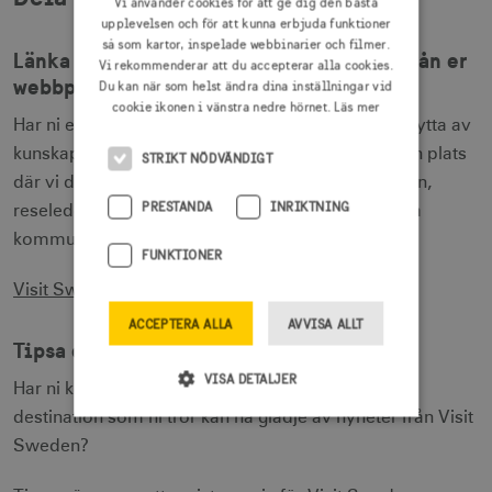
Vi använder cookies för att ge dig den bästa
upplevelsen och för att kunna erbjuda funktioner
så som kartor, inspelade webbinarier och filmer.
Länka till Visit Swedens Kunskapsbank från er
Vi rekommenderar att du accepterar alla cookies.
webbplats
Du kan när som helst ändra dina inställningar vid
cookie ikonen i vänstra nedre hörnet.
Läs mer
Har ni en målgrupp på er webbplats som kan ha nytta av
kunskap från Visit Sweden? Kunskapsbanken är en plats
STRIKT NÖDVÄNDIGT
där vi delar med oss av kunskaper om målgruppen,
PRESTANDA
INRIKTNING
reseledet, insikter och idéer om hur ni kan utveckla
kommunikation för globala besökare.
FUNKTIONER
Visit Swedens Kunskapsbank
ACCEPTERA ALLA
AVVISA ALLT
Tipsa om Visit Swedens nyhetsbrev
VISA DETALJER
Har ni kollegor eller företag i er region eller på er
destination som ni tror kan ha glädje av nyheter från Visit
Sweden?
Strikt nödvändigt
Prestanda
Inriktning
Funktioner