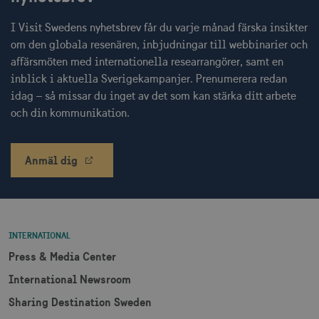
I Visit Swedens nyhetsbrev får du varje månad färska insikter
lidc
1 d
Microsoft Corporation
.linkedin.com
om den globala resenären, inbjudningar till webbinarier och
affärsmöten med internationella researrangörer, samt en
inblick i aktuella Sverigekampanjer. Prenumerera redan
XANDR_PANID
3
Xandr Inc.
idag – så missar du inget av det som kan stärka ditt arbete
måna
.adnxs.com
och din kommunikation.
Anmäl dig
INTERNATIONAL
Press & Media Center
International Newsroom
Sharing Destination Sweden