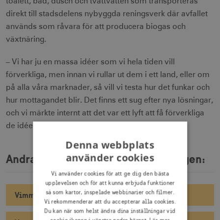
toalett, bad, dusch och tvättvatten som transporteras
direkt till stadsdelens nybyggda reningsverk där avfallet
används som råvara för att producera biogas och
växtnäring.
– Vi har ju en massa idéer som vi hela tiden vill
förverkliga, men innan vi rullar ut dem i ett land, eller om
på alla våra marknader, så vill vi testa hur det funkar och
hur mottagandet blir. Det finns ett sug efter nya lösningar,
och vi märkte internt att det var ett lyft att få förverkliga
de idéer säger Magnus Ljungberg.
Denna webbplats
använder cookies
Andra intervjuer från besöksnäringen:
Vi använder cookies för att ge dig den bästa
upplevelsen och för att kunna erbjuda funktioner
så som kartor, inspelade webbinarier och filmer.
Vimmerby Turistbyrå
Vi rekommenderar att du accepterar alla cookies.
Du kan när som helst ändra dina inställningar vid