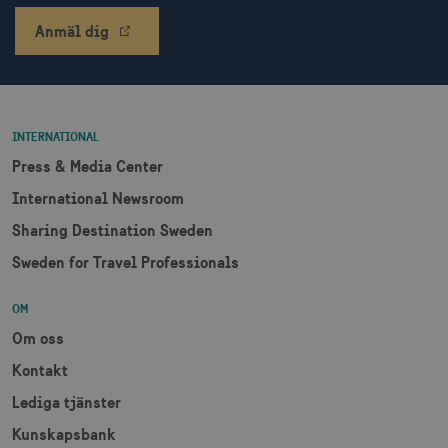
användas ordentligt utan strikt nödvändiga
cookies.
Anmäl dig
Namn
Leverantör / Domän
Utgång
csrftoken
.visitsweden.com
1 år
INTERNATIONAL
Press & Media Center
International Newsroom
receive-cookie-
.doubleclick.net
6
deprecation
månader
Sharing Destination Sweden
Sweden for Travel Professionals
OM
Om oss
Kontakt
CookieScriptConsent
1 månad
CookieScript
corporate.visitsweden.com
Lediga tjänster
Kunskapsbank