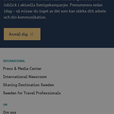
webbplatsfunktioner som användarinloggning
inblick i aktuella Sverigekampanjer. Prenumerera redan
och kontohantering men bidrar även till en
säker webbplats. Webbplatsen kan inte
idag – så missar du inget av det som kan stärka ditt arbete
användas ordentligt utan strikt nödvändiga
och din kommunikation.
cookies.
Namn
Leverantör / Domän
Utgång
csrftoken
.visitsweden.com
1 år
Anmäl dig
INTERNATIONAL
receive-cookie-
.doubleclick.net
6
Press & Media Center
deprecation
månader
International Newsroom
Sharing Destination Sweden
Sweden for Travel Professionals
OM
CookieScriptConsent
1 månad
CookieScript
Om oss
corporate.visitsweden.com