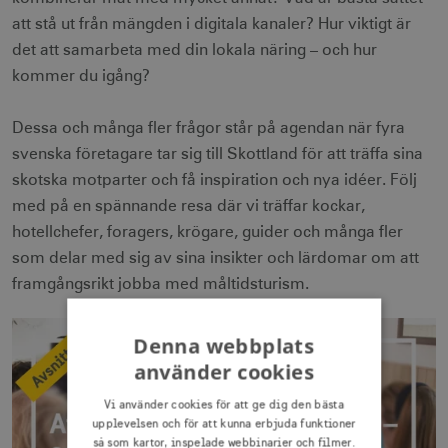
att stå ut från mängden i digitala kanaler? Hur viktigt är
det att samarbeta med din lokala näring – och hur
kommer du igång?
Dessa och många fler frågor står på agendan när fyra
svenska företagare tar sig till Skottland för att träffa sina
skotska motparter och få inspiration och nya idéer. Följ
med på en spännande resa där vi träffar kockar,
hotellchefer, foragers, krögare, guider och många fler
som delar med sig av sina insikter och lärdomar om att
framgångsrikt jobba med måltidsturism.
Denna webbplats
använder cookies
Vi använder cookies för att ge dig den bästa
upplevelsen och för att kunna erbjuda funktioner
så som kartor, inspelade webbinarier och filmer.