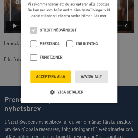
Vi rekommenderar att du accepterar alla cookies.
Du kan när som helst ändra dina inställningar vid
cookie ikonen i vänstra nedre hörnet.
Läs mer
STRIKT NÖDVÄNDIGT
Längd: 7.24 min
PRESTANDA
INRIKTNING
FUNKTIONER
Filmfoto: Pelle Rabe
ACCEPTERA ALLA
AVVISA ALLT
VISA DETALJER
Prenumerera på Visit Swedens
nyhetsbrev
Strikt nödvändigt
Prestanda
I Visit Swedens nyhetsbrev får du varje månad färska insikter
Inriktning
Funktioner
om den globala resenären, inbjudningar till webbinarier och
Strikt nödvändiga cookies tillåter
affärsmöten med internationella researrangörer, samt en