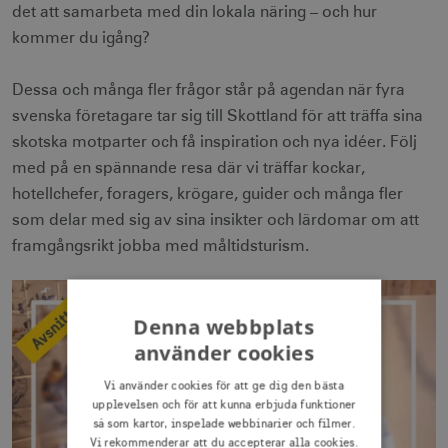
det att samarbeta med din lokala näring – och hur
kommer du igång?
Dessa och många fler frågor står på agendan när fyra
svenska företagare tar sig till Skottland för att träffa sina
skotska motparter och få inspiration och nya idéer. Följ
med på en spännande resa där vi träffar kockar,
hotellchefer, foragers, krögare, guider och många fler
som delar med sig av sina insikter och lärdomar om att
framgångsrikt jobba med måltidsturism.
Denna webbplats
använder cookies
Vi använder cookies för att ge dig den bästa
upplevelsen och för att kunna erbjuda funktioner
så som kartor, inspelade webbinarier och filmer.
Vi rekommenderar att du accepterar alla cookies.