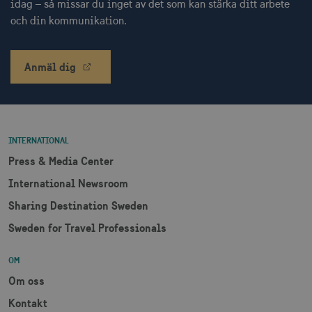
idag – så missar du inget av det som kan stärka ditt arbete
och kontohantering men bidrar även till en
säker webbplats. Webbplatsen kan inte
och din kommunikation.
användas ordentligt utan strikt nödvändiga
cookies.
Namn
Leverantör / Domän
Utgång
Anmäl dig
csrftoken
.visitsweden.com
1 år
INTERNATIONAL
Press & Media Center
receive-cookie-
.doubleclick.net
6
deprecation
månader
International Newsroom
Sharing Destination Sweden
Sweden for Travel Professionals
OM
Om oss
CookieScriptConsent
1 månad
CookieScript
corporate.visitsweden.com
Kontakt