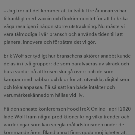
– Jag tror att det kommer att ta två till tre år innan vi har
tillräckligt med vaccin och flockimmunitet för att folk ska
våga resa igen i någon större utsträckning. Nu måste vi
vara tålmodiga i vår bransch och använda tiden till att
planera, innovera och förbättra det vi gör.
Erik Wolf ser tydligt hur branschens aktörer snabbt kunde
delas in i två grupper: de som paralyseras av skräck och
bara väntar på att krisen ska gå över; och de som
kämpar med näbbar och klor för att utveckla, digitalisera
och lokalanpassa. På så sätt kan både intäkter och
varumärkeskännedom hållas vid liv.
På den senaste konferensen FoodTreX Online i april 2020
lade Wolf fram några prediktioner kring vilka trender och
värderingar som kan spegla måltidsturismen under de
kommande åren. Bland annat finns goda möjligheter att