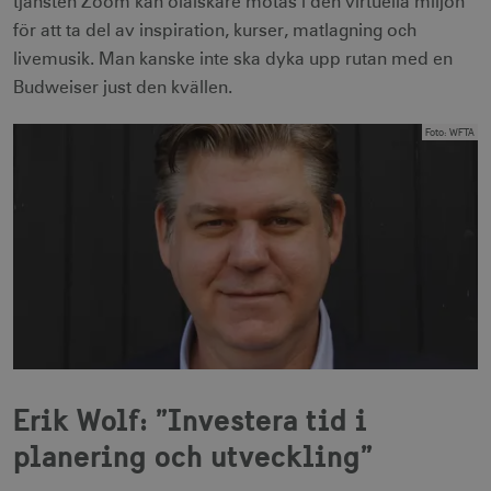
.adnxs.com
tjänsten Zoom kan ölälskare mötas i den virtuella miljön
för att ta del av inspiration, kurser, matlagning och
livemusik. Man kanske inte ska dyka upp rutan med en
Budweiser just den kvällen.
Foto
:
WFTA
Erik Wolf: ”Investera tid i
planering och utveckling”