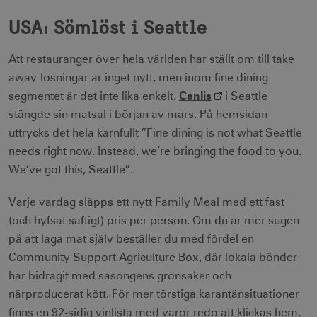
__cf_bm
30
Cloudflare Inc.
minuter
USA: Sömlöst i Seattle
.vimeo.com
Att restauranger över hela världen har ställt om till take
away-lösningar är inget nytt, men inom fine dining-
Canlis
segmentet är det inte lika enkelt.
i Seattle
receive-cookie-
.adnxs.com
1 år 1
deprecation
månad
stängde sin matsal i början av mars. På hemsidan
uttrycks det hela kärnfullt ”Fine dining is not what Seattle
needs right now. Instead, we’re bringing the food to you.
We’ve got this, Seattle”.
Varje vardag släpps ett nytt Family Meal med ett fast
JSESSIONID
Session
Oracle Corporation
(och hyfsat saftigt) pris per person. Om du är mer sugen
.nr-data.net
på att laga mat själv beställer du med fördel en
Community Support Agriculture Box, där lokala bönder
har bidragit med säsongens grönsaker och
närproducerat kött. För mer törstiga karantänsituationer
li_gc
6
LinkedIn Corporation
finns en 92-sidig vinlista med varor redo att klickas hem,