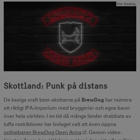
Foto
:
BrewDog
_gcl_au
3
Google LLC
måna
.visitsweden.com
bcookie
1 å
Microsoft Corporation
.linkedin.com
Skottland: Punk på distans
BrewDog
De kaxiga craft beer-skottarna på
har numera
ett riktigt IPA-imperium med bryggerier och egna barer
lidc
1 d
Microsoft Corporation
.linkedin.com
över hela världen. I en tid då många länder drabbats av
tuffa restriktioner har bolaget valt att även öppna
onlinebaren BrewDog Open Arms
. Genom video-
XANDR_PANID
3
Xandr Inc.
måna