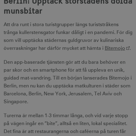
Berlin: Upptäck storstadens dolda
munsbitar
Att dra runt i stora turistgrupper längs turiststråkens
trånga kullerstensgator funkar dåligt i en pandemi. För dig
som vill upptäcka städernas guldgruvor av kulinariska
överraskningar har därför mycket att hämta i
Bitemojo
.
Den app-baserade tjänsten gör att du bara behöver en
par skor och en smartphone för att få uppleva en unik,
guidad mat-vandring. Till en början lanserades Bitemojo i
Berlin, men nu kan du upptäcka matkulturen i städer som
Barcelona, Berlin, New York, Jerusalem, Tel Aviv och
Singapore.
Turerna är mellan 1-3 timmar långa, och vid varje stopp
på vägen ingår en ”bite”, alltså en liten, lokal specialitet.
Det fina är att restaurangerna och caféerna på turen får