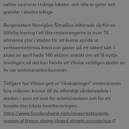
identifierbar
_gat
59
Används för 
Google LLC
caféer opererar i trånga lokaler, och ofta är gator och
information.
_fbp
sekunder
begränsa be
3
.visitsweden.com
Meta Platform Inc.
till
måna
.visitsweden.com
gränder i staden trånga.
Doubleclick.
Den innehåll
ingen identif
Borgmästare Remigijus Šimašius initierade därför en
information.
IDE
1 å
Google LLC
tillfällig lösning i att låta restaurangerna ta över 18
_ga
1 år 1
Används för 
Google LLC
.doubleclick.net
månad
särskilja uni
.visitsweden.com
allmänna ytor i staden för att kunna sprida ut
användare 
att tilldela et
verksamheternas bord och gäster på ett säkert sätt. I
slumpmässig
genererat 
slutet av april hade 160 aktörer ansökt om att få nyttja
som
klientidentif
lösningen, så det kan hända att Vilnius verkligen sjuder av
Den ingår i v
liv när sommarsolen kommer.
sidförfrågan
webbplats o
uuid2
3
Xandr Inc.
används för 
måna
.adnxs.com
beräkna bes
Tidigare har Vilnius gett ut ”rikskuponger” motsvarande
sessioner oc
webbplatsan
fyra miljoner kronor till de offentligt vårdanställda i
staden – som ett tack för arbetsinsatsen och för att
boosta den lokala besöksnäringen.
_hjSessionUser_1328012
.visitsweden.com
1 å
https://www.foodandwine.com/news/restaurants-
reopen-al-fresco-dining-closed-streets-coronavirus
mTrackingTimeOnSite
.corporate.visitsweden.com
3
minu