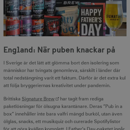
England: När puben knackar på
I Sverige är det lätt att glömma bort den isolering som
människor har tvingats genomleva, särskilt i länder där
total nedstängning varit ett faktum. Därför är det extra kul
att följa bryggeriernas kreativitet under pandemin.
Brittiska
Signature Brew
har tagit fram rediga
paketlösningar för ölsugna karantänare. Deras ”Pub in a
box” innehåller inte bara valfri mängd burköl, utan även
ölglas, snacks, ett musikquiz och curerade Spotifylistor
för att göra kvällen komplett. I Father’s Day-paketet ingår