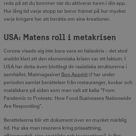
reda på att du kommer när du aktiverar turen i din app.
Hur lång tid varje stopp tar beror främst på hur mycket
varje krögare har att berätta om sina kreationer.
USA: Matens roll i metakrisen
Corona visade sig inte bara vara en hälsokris – det stod
snabbt klart att den ekonomiska krisen var ett faktum. I
USA har detta även blottlagt de rasistiska strukturerna i
samhället. Matmagasinet
Bon Appétit
har under
perioden samlat berättelser från restauranger, kockar och
matälskare på sidan som man valt att kalla ”From
Pandemic to Protests: How Food Businesses Nationwide
Are Responding”.
Berättelserna blir ett dokument över en mycket märklig
tid. Hur ska man resonera kring prissättning,
affärsmodell, sina anställda och leverantörer? Ju fler