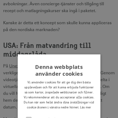
avbokningar. Även concierge-tjänster och tillgång till
recept och matlagningskurser ska ingå i paketet.
Kanske är detta ett koncept som skulle kunna appliceras
på den nordiska marknaden?
USA: Från matvandring till
middagslåda
Denna webbplats
På
Unexpected Atlanta Tours & Stories
har man
använder cookies
verkligen ställt om sin verksamhet i karantäntider. Genom
videotjänsten Zoom kan hemmasittande turister delta i
Vi använder cookies för att ge dig den bästa
virtuella vandringar med mat-tema genom Atlanta. Om
upplevelsen och för att kunna erbjuda funktioner
så som kartor, inspelade webbinarier och filmer.
du vill ha den fulla upplevelsen beställer du samtidigt
Vi rekommenderar att du accepterar alla cookies.
hem deras tillhörande snackslådor när du bokar ett
Du kan när som helst ändra dina inställningar vid
datum.
cookie ikonen i vänstra nedre hörnet.
Läs mer