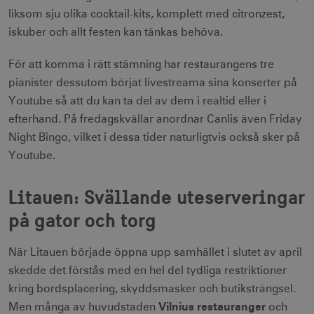
månader
.linkedin.com
liksom sju olika cocktail-kits, komplett med citronzest,
iskuber och allt festen kan tänkas behöva.
För att komma i rätt stämning har restaurangens tre
pianister dessutom börjat livestreama sina konserter på
Leverantör
Youtube så att du kan ta del av dem i realtid eller i
Namn
Utgång
Beskrivning
Namn
/ Domän
Leverantör /
Leverantör / Domän
Utg
Namn
Utgång
Beskrivning
efterhand. På fredagskvällar anordnar Canlis även Friday
Domän
_hjSession_1328012
vuid
1 år 1
.visitsweden.com
Används av
3
Vimeo.com
Night Bingo, vilket i dessa tider naturligtvis också sker på
månad
Vimeo-
minu
_gid
Inc.
1 dag
Används för 
Google LLC
videospelaren
.vimeo.com
lagra och
.visitsweden.com
Youtube.
på
mTrackingPageViewCount
.corporate.visitsweden.com
3
uppdatera et
webbplatser.
minu
unikt värde 
Den
varje besökt
innehåller
och används
Litauen: Svällande uteserveringar
ingen
att räkna oc
identifierbar
spåra sidvisn
på gator och torg
information.
Den innehåll
_gat_gtag_UA_121053790_1
.visitsweden.com
ingen identif
5
_cfuvid
.vimeo.com
Session
Används av
information.
seku
Vimeo-
När Litauen började öppna upp samhället i slutet av april
videospelaren
_ga_E3KTQC6HXK
.visitsweden.com
1 år 1
Denna cooki
på
anj
månad
används av
3
Xandr Inc.
skedde det förstås med en hel del tydliga restriktioner
webbplatser.
Google Analy
måna
.adnxs.com
Den
för att bevar
kring bordsplacering, skyddsmasker och butiksträngsel.
innehåller
sessionstills
Vilnius restauranger
ingen
Men många av huvudstaden
och