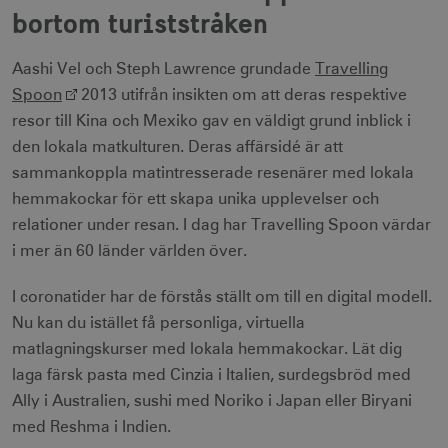
Namn
Leverantör / Domän
Utgång
bortom turiststråken
csrftoken
.visitsweden.com
1 år
Aashi Vel och Steph Lawrence grundade
Travelling
Spoon
2013 utifrån insikten om att deras respektive
resor till Kina och Mexiko gav en väldigt grund inblick i
den lokala matkulturen. Deras affärsidé är att
receive-cookie-
.doubleclick.net
6
sammankoppla matintresserade resenärer med lokala
deprecation
månader
hemmakockar för ett skapa unika upplevelser och
relationer under resan. I dag har Travelling Spoon värdar
i mer än 60 länder världen över.
I coronatider har de förstås ställt om till en digital modell.
Nu kan du istället få personliga, virtuella
CookieScriptConsent
1 månad
CookieScript
matlagningskurser med lokala hemmakockar. Lät dig
corporate.visitsweden.com
laga färsk pasta med Cinzia i Italien, surdegsbröd med
Ally i Australien, sushi med Noriko i Japan eller Biryani
med Reshma i Indien.