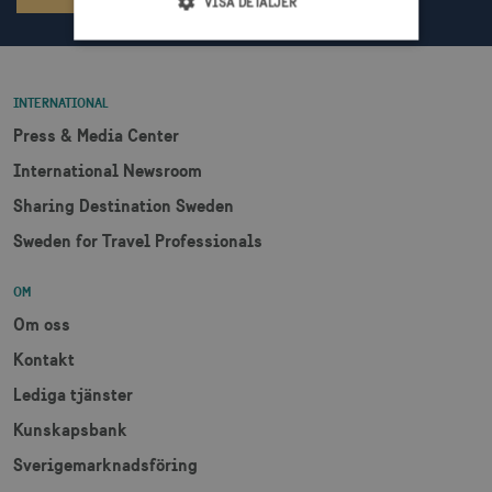
VISA DETALJER
Strikt nödvändigt
Prestanda
INTERNATIONAL
Inriktning
Funktioner
Press & Media Center
Strikt nödvändiga cookies tillåter
International Newsroom
webbplatsfunktioner som användarinloggning
och kontohantering men bidrar även till en
Sharing Destination Sweden
säker webbplats. Webbplatsen kan inte
användas ordentligt utan strikt nödvändiga
Sweden for Travel Professionals
cookies.
Namn
Leverantör / Domän
Utgång
OM
csrftoken
.visitsweden.com
1 år
Om oss
Kontakt
Lediga tjänster
Kunskapsbank
receive-cookie-
.doubleclick.net
6
Sverigemarknadsföring
deprecation
månader