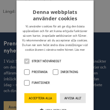
Denna webbplats
Längd: 0.49 min
använder cookies
Vi använder cookies för att ge dig den bästa
upplevelsen och för att kunna erbjuda funktioner
så som kartor, inspelade webbinarier och filmer.
Vi rekommenderar att du accepterar alla cookies.
Prenumerera på Visit Swedens
Du kan när som helst ändra dina inställningar vid
nyhetsbrev
cookie ikonen i vänstra nedre hörnet.
Läs mer
I Visit Swedens nyhetsbrev får du varje månad färska insikter
STRIKT NÖDVÄNDIGT
om den globala resenären, inbjudningar till webbinarier och
PRESTANDA
INRIKTNING
affärsmöten med internationella researrangörer, samt en
inblick i aktuella Sverigekampanjer. Prenumerera redan
FUNKTIONER
idag – så missar du inget av det som kan stärka ditt arbete
och din kommunikation.
ACCEPTERA ALLA
AVVISA ALLT
Anmäl dig