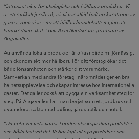
Strikt nödvändiga cookies tillåter
”Intresset ökar för ekologiska och hållbara produkter. Vi
webbplatsfunktioner som användarinloggning
och kontohantering men bidrar även till en
är ett radikalt jordbruk, så vi har alltid haft en kärntrupp av
säker webbplats. Webbplatsen kan inte
gäster, men vi ser nu att hållbarhetsdebatten gjort att
användas ordentligt utan strikt nödvändiga
cookies.
kundkretsen ökat.” Rolf Axel Nordström, grundare av
Namn
Leverantör / Domän
Utgång
Ängavallen
csrftoken
.visitsweden.com
1 år
Att använda lokala produkter är oftast både miljömässigt
och ekonomiskt mer hållbart. För ditt företag ökar det
både lönsamheten och stärker ditt varumärke.
Samverkan med andra företag i närområdet ger en bra
helhetsupplevelse och skapar intresse hos internationella
receive-cookie-
.doubleclick.net
6
deprecation
månader
gäster. Det gäller också att bygga sin verksamhet steg för
steg. På Ängavallen har man börjat som ett jordbruk och
expanderat sakta med odling, gårdsbutik och hotell.
”Du behöver veta varför kunden ska köpa dina produkter
och hålla fast vid det. Vi har lagt till nya produkter och
CookieScriptConsent
1 månad
CookieScript