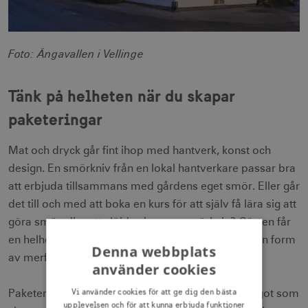
Foto: Ängavallen i Vellinge
Tänk på helheten när du skapar
paketeringar
Mat och dryck går fint ihop med hantverk, konst och
design. En smörkniv från en lokal hantverkare passar bra
att erbjuda tillsammans med gårdens eget smör. Eller går
det till och med att boka en kurs för att själv få lära sig att
göra smör eller att slöjda sin egen smörkniv? Gästen får
en helhetsupplevelse och du som företag utövar en form
Denna webbplats
av merförsäljning.
använder cookies
Vi använder cookies för att ge dig den bästa
Paketering av boende, mat och dryck är också något som
upplevelsen och för att kunna erbjuda funktioner