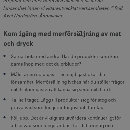
erbjudanden efter hand och alltid sett till att ha
corporate.visitsweden.com
lönsamhet innan vi vidareutvecklat verksamheten.” Rolf
Axel Nordström, Ängavallen
Kom igång med merförsäljning av mat
__cf_bm
30
Cloudflare Inc.
minuter
.vimeo.com
och dryck
Samarbeta med andra. Har de produkter som kan
paras ihop med det du erbjuder?
receive-cookie-
.adnxs.com
1 år 1
Målet är en nöjd gäst – en nöjd gäst ökar din
deprecation
månad
lönsamhet. Merförsäljning lyckas när du ställer frågor
och hjälper gästen att känna sig sedd och hörd.
Ta lite i taget. Lägg till produkter steg för steg och
prova vad som fungerar för just ditt företag.
Följ upp. Det är viktigt att utvärdera kontinuerligt för
JSESSIONID
Session
Oracle Corporation
att se vad som fungerar bäst för ditt företag och
.nr-data.net