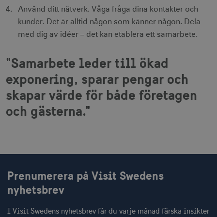
_cfuvid
.vimeo.com
Session
Används av
information.
seku
Vimeo-
Använd ditt nätverk. Våga fråga dina kontakter och
videospelaren
_ga_E3KTQC6HXK
.visitsweden.com
1 år 1
Denna cooki
på
kunder. Det är alltid någon som känner någon. Dela
anj
månad
används av
3
Xandr Inc.
webbplatser.
Google Analy
måna
.adnxs.com
med dig av idéer – det kan etablera ett samarbete.
Den
för att bevar
innehåller
sessionstills
ingen
identifierbar
_gat
59
Används för 
Google LLC
"Samarbete leder till ökad
information.
_fbp
sekunder
begränsa be
3
.visitsweden.com
Meta Platform Inc.
till
måna
.visitsweden.com
exponering, sparar pengar och
Doubleclick.
Den innehåll
skapar värde för både företagen
ingen identif
information.
IDE
1 å
Google LLC
och gästerna."
_ga
1 år 1
Används för 
Google LLC
.doubleclick.net
månad
särskilja uni
.visitsweden.com
användare 
att tilldela et
slumpmässig
genererat 
som
klientidentif
Den ingår i v
Prenumerera på Visit Swedens
sidförfrågan
webbplats o
uuid2
3
Xandr Inc.
nyhetsbrev
används för 
måna
.adnxs.com
beräkna bes
sessioner oc
webbplatsan
I Visit Swedens nyhetsbrev får du varje månad färska insikter