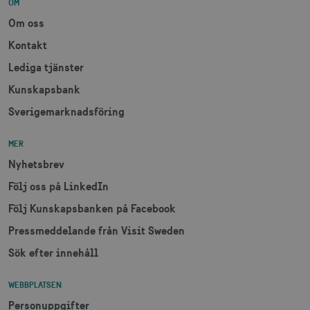
OM
lidc
1 d
Microsoft Corporation
.linkedin.com
Om oss
Kontakt
Lediga tjänster
XANDR_PANID
3
Xandr Inc.
måna
.adnxs.com
Kunskapsbank
Sverigemarknadsföring
MER
Nyhetsbrev
Följ oss på LinkedIn
Följ Kunskapsbanken på Facebook
Pressmeddelande från Visit Sweden
Sök efter innehåll
WEBBPLATSEN
Personuppgifter