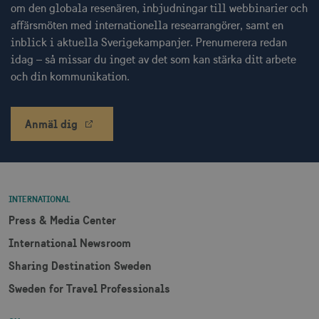
om den globala resenären, inbjudningar till webbinarier och
affärsmöten med internationella researrangörer, samt en
_hjSessionUser_1328012
.visitsweden.com
1 å
inblick i aktuella Sverigekampanjer. Prenumerera redan
idag – så missar du inget av det som kan stärka ditt arbete
mTrackingTimeOnSite
.corporate.visitsweden.com
3
och din kommunikation.
minu
Anmäl dig
_gcl_au
3
Google LLC
måna
.visitsweden.com
INTERNATIONAL
Press & Media Center
International Newsroom
bcookie
1 å
Microsoft Corporation
.linkedin.com
Sharing Destination Sweden
Sweden for Travel Professionals