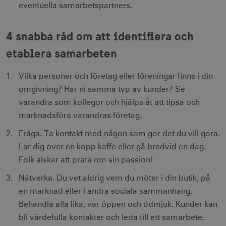
eventuella samarbetspartners.
4 snabba råd om att identifiera och
etablera samarbeten
li_gc
6
LinkedIn Corporation
månader
.linkedin.com
Vilka personer och företag eller föreningar finns i din
omgivning? Har ni samma typ av kunder? Se
varandra som kollegor och hjälps åt att tipsa och
marknadsföra varandras företag.
Leverantör
Namn
Utgång
Beskrivning
Fråga. Ta kontakt med någon som gör det du vill göra.
Namn
/ Domän
Leverantör /
Leverantör / Domän
Utg
Namn
Utgång
Beskrivning
Domän
Lär dig över en kopp kaffe eller gå bredvid en dag.
_hjSession_1328012
vuid
1 år 1
.visitsweden.com
Används av
3
Vimeo.com
månad
Vimeo-
minu
_gid
Inc.
1 dag
Används för 
Google LLC
Folk älskar att prata om sin passion!
videospelaren
.vimeo.com
lagra och
.visitsweden.com
på
mTrackingPageViewCount
.corporate.visitsweden.com
3
uppdatera et
webbplatser.
minu
Nätverka. Du vet aldrig vem du möter i din butik, på
unikt värde 
Den
varje besökt
en marknad eller i andra sociala sammanhang.
innehåller
och används
ingen
att räkna oc
Behandla alla lika, var öppen och ödmjuk. Kunder kan
identifierbar
spåra sidvisn
information.
Den innehåll
bli värdefulla kontakter och leda till ett samarbete.
_gat_gtag_UA_121053790_1
.visitsweden.com
ingen identif
5