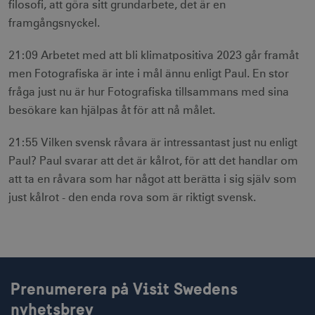
filosofi, att göra sitt grundarbete, det är en
CookieScriptConsent
1 månad
CookieScript
framgångsnyckel.
corporate.visitsweden.com
21:09 Arbetet med att bli klimatpositiva 2023 går framåt
men Fotografiska är inte i mål ännu enligt Paul. En stor
fråga just nu är hur Fotografiska tillsammans med sina
__cf_bm
30
Cloudflare Inc.
besökare kan hjälpas åt för att nå målet.
minuter
.vimeo.com
21:55 Vilken svensk råvara är intressantast just nu enligt
Paul? Paul svarar att det är kålrot, för att det handlar om
att ta en råvara som har något att berätta i sig själv som
receive-cookie-
.adnxs.com
1 år 1
just kålrot - den enda rova som är riktigt svensk.
deprecation
månad
Prenumerera på Visit Swedens
nyhetsbrev
JSESSIONID
Session
Oracle Corporation