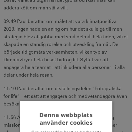
Därav valet att utgå från det gröna och där man kan
addera kött om man själv vill.
09:49 Paul berättar om målet att vara klimatpositiva
2023, ingen hade en aning om hur det skulle gå till men
strategin blev att jobba med små delmål hela tiden, vilket
skapade en ständig rörelse och utveckling framåt. De
började tidigt mäta verksamheten, vilken typ av
klimatavtryck hela huset bidrog till. Syftet var att
engagera hela teamet - att inkludera alla personer - i alla
delar under hela resan.
11:10 Paul berättar om utställningsdelen ”Fotografiska
for life” – ett sätt att engagera och medvetandegöra även
besökarna som kom från hela världen.
Denna webbplats
11:56 Att skapa ambassadörer var en väldigt viktig
använder cookies
mission enligt Paul - alla som jobbar i huset kommer