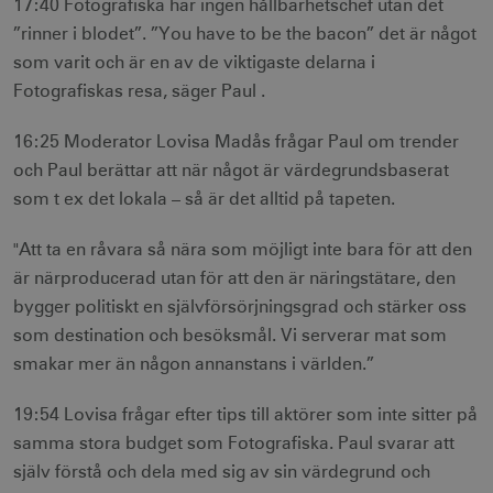
17:40 Fotografiska har ingen hållbarhetschef utan det
”rinner i blodet”. ”You have to be the bacon” det är något
Strikt nödvändiga cookies tillåter
webbplatsfunktioner som användarinloggning
som varit och är en av de viktigaste delarna i
och kontohantering men bidrar även till en
Fotografiskas resa, säger Paul .
säker webbplats. Webbplatsen kan inte
användas ordentligt utan strikt nödvändiga
cookies.
16:25 Moderator Lovisa Madås frågar Paul om trender
Namn
Leverantör / Domän
Utgång
och Paul berättar att när något är värdegrundsbaserat
csrftoken
.visitsweden.com
1 år
som t ex det lokala – så är det alltid på tapeten.
"Att ta en råvara så nära som möjligt inte bara för att den
är närproducerad utan för att den är näringstätare, den
bygger politiskt en självförsörjningsgrad och stärker oss
receive-cookie-
.doubleclick.net
6
som destination och besöksmål. Vi serverar mat som
deprecation
månader
smakar mer än någon annanstans i världen.”
19:54 Lovisa frågar efter tips till aktörer som inte sitter på
samma stora budget som Fotografiska. Paul svarar att
själv förstå och dela med sig av sin värdegrund och