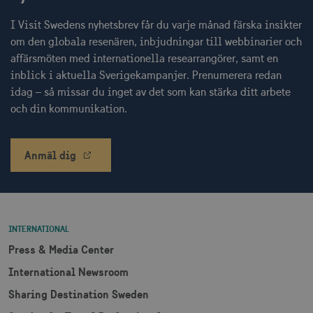
.nr-data.net
I Visit Swedens nyhetsbrev får du varje månad färska insikter
om den globala resenären, inbjudningar till webbinarier och
affärsmöten med internationella researrangörer, samt en
inblick i aktuella Sverigekampanjer. Prenumerera redan
li_gc
6
LinkedIn Corporation
idag – så missar du inget av det som kan stärka ditt arbete
månader
.linkedin.com
och din kommunikation.
Anmäl dig
Leverantör
Namn
Utgång
Beskrivning
Namn
/ Domän
Leverantör /
Leverantör / Domän
Utg
Namn
Utgång
Beskrivning
Domän
_hjSession_1328012
vuid
1 år 1
.visitsweden.com
Används av
3
Vimeo.com
INTERNATIONAL
månad
Vimeo-
minu
_gid
Inc.
1 dag
Används för 
Google LLC
videospelaren
.vimeo.com
lagra och
.visitsweden.com
Press & Media Center
på
mTrackingPageViewCount
.corporate.visitsweden.com
3
uppdatera et
webbplatser.
minu
unikt värde 
International Newsroom
Den
varje besökt
innehåller
och används
ingen
Sharing Destination Sweden
att räkna oc
identifierbar
spåra sidvisn
information.
Den innehåll