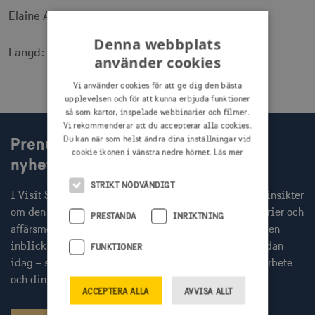
Elaine Asp, krögare, Hävvi i Glen
Denna webbplats
Längd: 0.45 min
använder cookies
Vi använder cookies för att ge dig den bästa
upplevelsen och för att kunna erbjuda funktioner
så som kartor, inspelade webbinarier och filmer.
Vi rekommenderar att du accepterar alla cookies.
Prenumerera på Visit Swedens
Du kan när som helst ändra dina inställningar vid
cookie ikonen i vänstra nedre hörnet.
Läs mer
nyhetsbrev
STRIKT NÖDVÄNDIGT
I Visit Swedens nyhetsbrev får du varje månad färska insikter
om den globala resenären, inbjudningar till webbinarier och
PRESTANDA
INRIKTNING
affärsmöten med internationella researrangörer, samt en
inblick i aktuella Sverigekampanjer. Prenumerera redan
FUNKTIONER
idag – så missar du inget av det som kan stärka ditt arbete
och din kommunikation.
ACCEPTERA ALLA
AVVISA ALLT