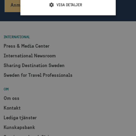
Anmäl dig
VISA DETALJER
Strikt nödvändigt
Prestanda
Inriktning
Funktioner
INTERNATIONAL
Press & Media Center
Strikt nödvändiga cookies tillåter
webbplatsfunktioner som användarinloggning
International Newsroom
och kontohantering men bidrar även till en
säker webbplats. Webbplatsen kan inte
Sharing Destination Sweden
användas ordentligt utan strikt nödvändiga
cookies.
Sweden for Travel Professionals
Namn
Leverantör / Domän
Utgång
OM
csrftoken
.visitsweden.com
1 år
Om oss
Kontakt
Lediga tjänster
Kunskapsbank
receive-cookie-
.doubleclick.net
6
deprecation
månader