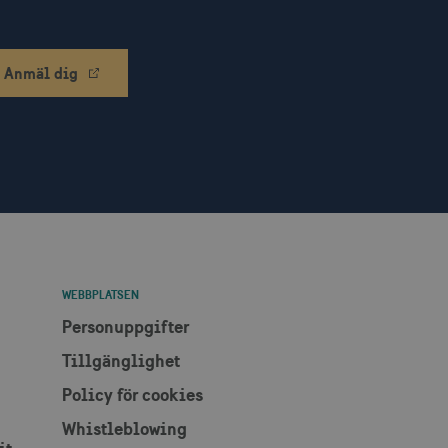
ebbplatsägaren om
 vilket garanterar
ecklande webbstandarder
Anmäl dig
änsten för att komma ihåg
ödvändigt att Cookie-
otar. Detta är fördelaktigt
r om användningen av deras
ebbplatsägaren om
 vilket garanterar
ecklande webbstandarder
nvänds av webbplatser
WEBBPLATSEN
tthålla en anonym
Personuppgifter
ändning av kakor för icke-
Tillgänglighet
Policy för cookies
Whistleblowing