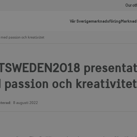
Our ot
Vår Sverigemarknadsföring
Marknad
med passion och kreativitet
TSWEDEN2018 presentati
 passion och kreativitet
terad:
8 augusti 2022