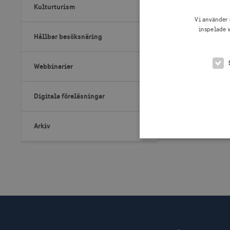
Kulturturism
Vi använder 
inspelade w
Hållbar besöksnäring
Webbinarier
Längd: 5
Digitala föreläsningar
Arkiv
Strikt nödvändiga cookies t
Webbplatsen kan inte använd
Namn
Le
csrftoken
.v