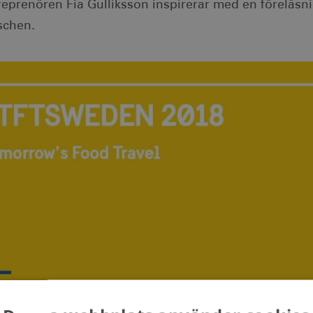
reprenören Fia Gulliksson inspirerar med en föreläsni
schen.