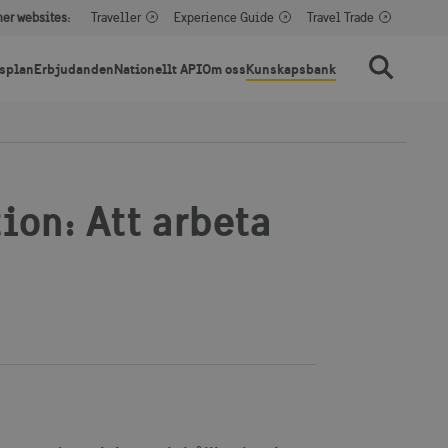
her websites:
Traveller
Experience Guide
Travel Trade
splan
Erbjudanden
Nationellt API
Om oss
Kunskapsbank
Sök
on: Att arbeta