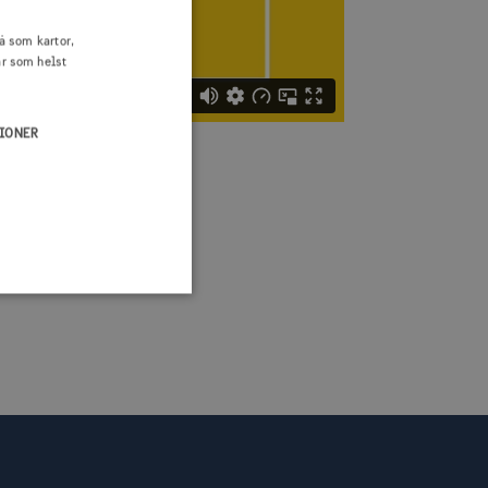
å som kartor,
är som helst
IONER
n till en säker webbplats.
klingsplattform för
bplats mot en viss typ av