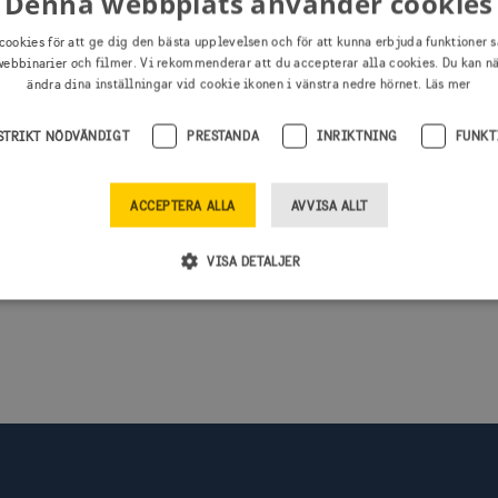
Denna webbplats använder cookies
cookies för att ge dig den bästa upplevelsen och för att kunna erbjuda funktioner s
ebbinarier och filmer. Vi rekommenderar att du accepterar alla cookies. Du kan n
ändra dina inställningar vid cookie ikonen i vänstra nedre hörnet.
Läs mer
STRIKT NÖDVÄNDIGT
PRESTANDA
INRIKTNING
FUNKT
4.31
ACCEPTERA ALLA
AVVISA ALLT
VISA DETALJER
Strikt nödvändigt
Prestanda
Inriktning
Funktioner
illåter webbplatsfunktioner som användarinloggning och kontohantering men bidrar äve
as ordentligt utan strikt nödvändiga cookies.
verantör / Domän
Utgång
Beskrivning
isitsweden.com
1 år
Denna cookie är kopplad till Django webbutvec
Python. Den är utformad för att skydda en web