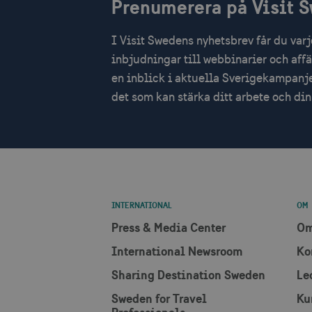
Prenumerera på Visit 
receive-cookie-
.d
deprecation
I Visit Swedens nyhetsbrev får du var
inbjudningar till webbinarier och aff
CookieScriptConsent
Co
en inblick i aktuella Sverigekampanje
co
det som kan stärka ditt arbete och d
__cf_bm
Cl
.v
receive-cookie-
.a
deprecation
JSESSIONID
Or
INTERNATIONAL
OM
.n
Press & Media Center
Om
li_gc
Li
International Newsroom
Ko
.l
Sharing Destination Sweden
Le
Sweden for Travel
Ku
Namn
Leverantör /
Lever
Namn
Namn