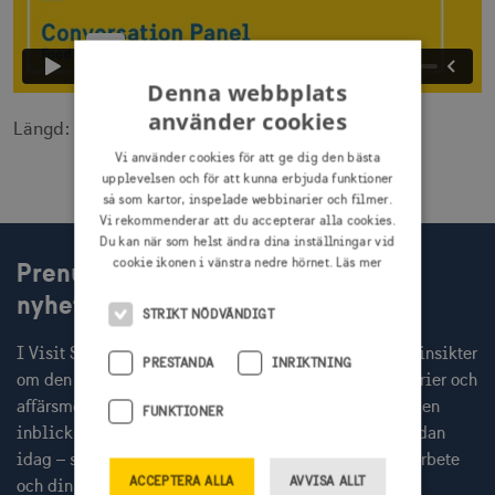
Denna webbplats
använder cookies
Längd: 29.29
Vi använder cookies för att ge dig den bästa
upplevelsen och för att kunna erbjuda funktioner
så som kartor, inspelade webbinarier och filmer.
Vi rekommenderar att du accepterar alla cookies.
Du kan när som helst ändra dina inställningar vid
Prenumerera på Visit Swedens
cookie ikonen i vänstra nedre hörnet.
Läs mer
nyhetsbrev
STRIKT NÖDVÄNDIGT
I Visit Swedens nyhetsbrev får du varje månad färska insikter
PRESTANDA
INRIKTNING
om den globala resenären, inbjudningar till webbinarier och
affärsmöten med internationella researrangörer, samt en
FUNKTIONER
inblick i aktuella Sverigekampanjer. Prenumerera redan
idag – så missar du inget av det som kan stärka ditt arbete
ACCEPTERA ALLA
AVVISA ALLT
och din kommunikation.