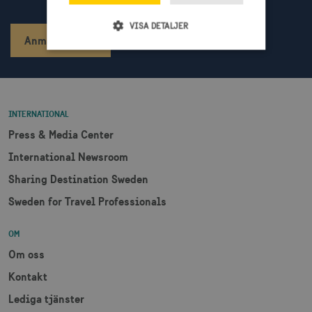
VISA DETALJER
Anmäl dig
Strikt nödvändigt
Prestanda
Inriktning
Funktioner
INTERNATIONAL
Strikt nödvändiga cookies tillåter
Press & Media Center
webbplatsfunktioner som användarinloggning
och kontohantering men bidrar även till en
International Newsroom
säker webbplats. Webbplatsen kan inte
användas ordentligt utan strikt nödvändiga
Sharing Destination Sweden
cookies.
Sweden for Travel Professionals
Namn
Leverantör / Domän
Utgång
csrftoken
.visitsweden.com
1 år
OM
Om oss
Kontakt
Lediga tjänster
receive-cookie-
.doubleclick.net
6