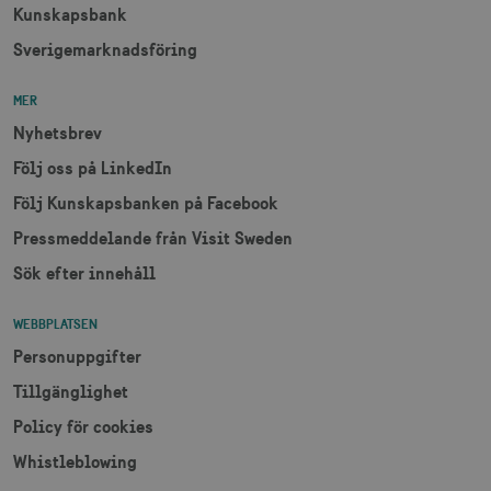
deprecation
månader
Kunskapsbank
Sverigemarknadsföring
MER
Nyhetsbrev
Följ oss på LinkedIn
CookieScriptConsent
1 månad
CookieScript
corporate.visitsweden.com
Följ Kunskapsbanken på Facebook
Pressmeddelande från Visit Sweden
Sök efter innehåll
__cf_bm
30
Cloudflare Inc.
WEBBPLATSEN
minuter
.vimeo.com
Personuppgifter
Tillgänglighet
Policy för cookies
Whistleblowing
receive-cookie-
.adnxs.com
1 år 1
deprecation
månad