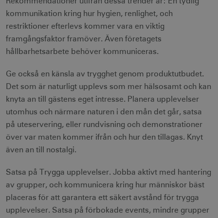
Rekommendationer utifrån dessa trender är: En tydlig
kommunikation kring hur hygien, renlighet, och
restriktioner efterlevs kommer vara en viktig
__cf_bm
30
Cloudflare Inc.
minuter
.vimeo.com
framgångsfaktor framöver. Även företagets
hållbarhetsarbete behöver kommuniceras.
.
Ge också en känsla av trygghet genom produktutbudet
Det som är naturligt upplevs som mer hälsosamt och kan
receive-cookie-
.adnxs.com
1 år 1
deprecation
månad
knyta an till gästens eget intresse. Planera upplevelser
utomhus och närmare naturen i den mån det går, satsa
på uteservering, eller rundvisning och demonstrationer
över var maten kommer ifrån och hur den tillagas. Knyt
även an till nostalgi.
JSESSIONID
Session
Oracle Corporation
Satsa på Trygga upplevelser. Jobba aktivt med hantering
.nr-data.net
av grupper, och kommunicera kring hur människor bäst
placeras för att garantera ett säkert avstånd för trygga
upplevelser. Satsa på förbokade events, mindre grupper