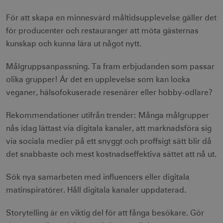
XANDR_PANID
3
Xandr Inc.
För att skapa en minnesvärd måltidsupplevelse gäller det
måna
.adnxs.com
för producenter och restauranger att möta gästernas
kunskap och kunna lära ut något nytt.
Målgruppsanpassning. Ta fram erbjudanden som passar
olika grupper! Är det en upplevelse som kan locka
veganer, hälsofokuserade resenärer eller hobby-odlare?
Rekommendationer utifrån trender: Många målgrupper
nås idag lättast via digitala kanaler, att marknadsföra sig
via sociala medier på ett snyggt och proffsigt sätt blir då
det snabbaste och mest kostnadseffektiva sättet att nå ut.
Sök nya samarbeten med influencers eller digitala
matinspiratörer. Håll digitala kanaler uppdaterad.
Storytelling är en viktig del för att fånga besökare. Gör