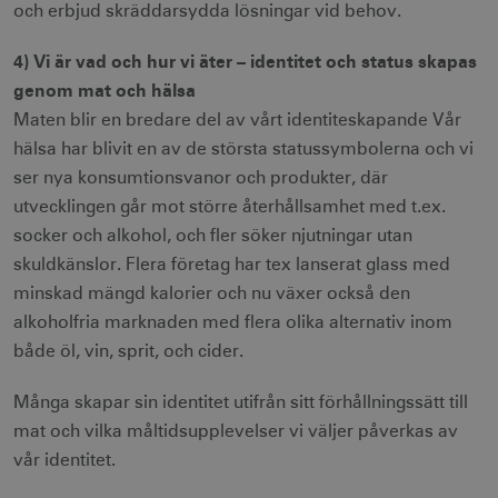
och erbjud skräddarsydda lösningar vid behov.
li_gc
6
LinkedIn Corporation
månader
.linkedin.com
4) Vi är vad och hur vi äter – identitet och status skapas
genom mat och hälsa
Maten blir en bredare del av vårt identiteskapande Vår
hälsa har blivit en av de största statussymbolerna och vi
ser nya konsumtionsvanor och produkter, där
Leverantör
utvecklingen går mot större återhållsamhet med t.ex.
Namn
Utgång
Beskrivning
Namn
/ Domän
Leverantör /
Leverantör / Domän
Utg
Namn
Utgång
Beskrivning
socker och alkohol, och fler söker njutningar utan
Domän
_hjSession_1328012
vuid
1 år 1
.visitsweden.com
Används av
3
Vimeo.com
skuldkänslor. Flera företag har tex lanserat glass med
månad
Vimeo-
minu
_gid
Inc.
1 dag
Används för 
Google LLC
videospelaren
.vimeo.com
lagra och
.visitsweden.com
minskad mängd kalorier och nu växer också den
på
mTrackingPageViewCount
.corporate.visitsweden.com
3
uppdatera et
webbplatser.
minu
unikt värde 
alkoholfria marknaden med flera olika alternativ inom
Den
varje besökt
innehåller
och används
både öl, vin, sprit, och cider.
ingen
att räkna oc
identifierbar
spåra sidvisn
information.
Den innehåll
Många skapar sin identitet utifrån sitt förhållningssätt till
_gat_gtag_UA_121053790_1
.visitsweden.com
ingen identif
5
_cfuvid
.vimeo.com
Session
Används av
information.
seku
mat och vilka måltidsupplevelser vi väljer påverkas av
Vimeo-
videospelaren
_ga_E3KTQC6HXK
.visitsweden.com
1 år 1
Denna cooki
vår identitet.
på
anj
månad
används av
3
Xandr Inc.
webbplatser.
Google Analy
måna
.adnxs.com