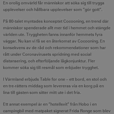
En orolig omvärld får människor att söka sig till trygga
upplevelser och hållbara upplevelser som ”gör gott”.
På 80-talet myntades konceptet Cocooning, en trend där
människor spenderade allt mer tid i hemmet och stängde
världen ute. Tryggheten fanns innanför hemmets fyra
väggar. Nu kan vi få se en återkomst av Cocooning. En
konsekvens av de råd och rekommendationer som har
rått under Coronavirusets spridning med social
distansering, och efterföljande lågkonjunktur. Fler
kommer söka sig till resmål som erbjuder trygghet.
I Värmland erbjuds Table for one – ett bord, en stol och
en tre-rätters middag som levereras via en korg på en
lina till gästen som sitter mitt ute i det fria.
Ett annat exempel är en ”hotellsvit” från Hobo i en
campingbil med matpaket signerat Frida Ronge som blev