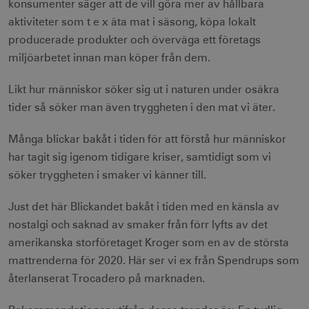
användas ordentligt utan strikt nödvändiga
konsumenter säger att de vill göra mer av hållbara
cookies.
aktiviteter som t e x äta mat i säsong, köpa lokalt
Namn
Leverantör / Domän
Utgång
producerade produkter och överväga ett företags
csrftoken
.visitsweden.com
1 år
miljöarbetet innan man köper från dem.
Likt hur människor söker sig ut i naturen under osäkra
tider så söker man även tryggheten i den mat vi äter.
Många blickar bakåt i tiden för att förstå hur människor
receive-cookie-
.doubleclick.net
6
deprecation
månader
har tagit sig igenom tidigare kriser, samtidigt som vi
söker tryggheten i smaker vi känner till.
Just det här Blickandet bakåt i tiden med en känsla av
nostalgi och saknad av smaker från förr lyfts av det
amerikanska storföretaget Kroger som en av de största
CookieScriptConsent
1 månad
CookieScript
mattrenderna för 2020. Här ser vi ex från Spendrups som
corporate.visitsweden.com
återlanserat Trocadero på marknaden.