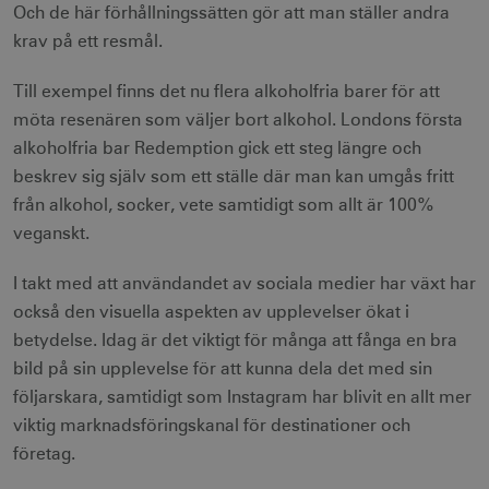
Den
för att bevar
Och de här förhållningssätten gör att man ställer andra
innehåller
sessionstills
ingen
krav på ett resmål.
identifierbar
_gat
59
Används för 
Google LLC
information.
_fbp
sekunder
begränsa be
3
.visitsweden.com
Meta Platform Inc.
till
måna
.visitsweden.com
Till exempel finns det nu flera alkoholfria barer för att
Doubleclick.
Den innehåll
möta resenären som väljer bort alkohol. Londons första
ingen identif
information.
alkoholfria bar Redemption gick ett steg längre och
IDE
1 å
Google LLC
_ga
1 år 1
Används för 
Google LLC
.doubleclick.net
beskrev sig själv som ett ställe där man kan umgås fritt
månad
särskilja uni
.visitsweden.com
från alkohol, socker, vete samtidigt som allt är 100%
användare 
att tilldela et
veganskt.
slumpmässig
genererat 
som
klientidentif
I takt med att användandet av sociala medier har växt har
Den ingår i v
också den visuella aspekten av upplevelser ökat i
sidförfrågan
webbplats o
uuid2
3
Xandr Inc.
betydelse. Idag är det viktigt för många att fånga en bra
används för 
måna
.adnxs.com
beräkna bes
bild på sin upplevelse för att kunna dela det med sin
sessioner oc
webbplatsan
följarskara, samtidigt som Instagram har blivit en allt mer
viktig marknadsföringskanal för destinationer och
företag.
_hjSessionUser_1328012
.visitsweden.com
1 å