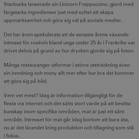
Starbucks lanserade sin Unicorn Frappuccino, gjord med
mTrackingTimeOnSite
.corporate.visitsweden.com
3
minu
färgstarka ingredienser just med syftet att skapa
uppmärksamhet och göra sig väl på sociala medier.
Det har även spekulerats att de senaste årens växande
_gcl_au
3
Google LLC
måna
.visitsweden.com
intresse för rosévin bland unga under 25 år i Frankrike var
drivet delvis på grund av hur drycken gjorde sig på foton.
Många restauranger utformar i större utsträckning även
sin inredning och meny allt mer efter hur bra det kommer
att göra sig på bild.
bcookie
1 å
Microsoft Corporation
.linkedin.com
Vem vet mest? Idag är information tillgängligt för de
flesta via internet och det sätts stort värde på att besitta
kunskap inom specifika områden, mat är just ett sånt
område. Intresset för mat går idag bortom att bara äta,
lidc
1 d
Microsoft Corporation
.linkedin.com
nu är det lärandet kring produktion och tillagning som stå
i fokus.