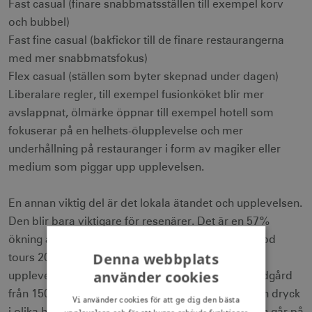
Fast casual (finare snabbmatsställen till exempel korv
och bubbel)
Fast fine casual (bakfickor till de finare restaurangerna
med mer snabbmatsfokus)
Flex casual (ställen som byter skepnad under dagen)
Liberalare regler, till exempel fusionköket blir mer
avslappnat, ölmärke öppnar till exempel hotell som
fokuserar på en helhets-ölupplevelse och mer
underhållning på restauranger i form av magiker eller
medium som piggar upp upplevelsen.
En annan viktig del är det lokala ätandet och upplevelsen.
Den blir bara viktigare för resenärer. Det är en 57%
ökning av bokningar för matlagningskurser och food
Denna webbplats
tours 2017 enligt Trip Advisor. Några exempel är
använder cookies
upplevelser från Jokkmokks vilda skafferi, en bondgård
från 1500-talet där du kan lära dig mer om mat och dryck
Vi använder cookies för att ge dig den bästa
i olika historiska rum, culinary backstreets där man går på