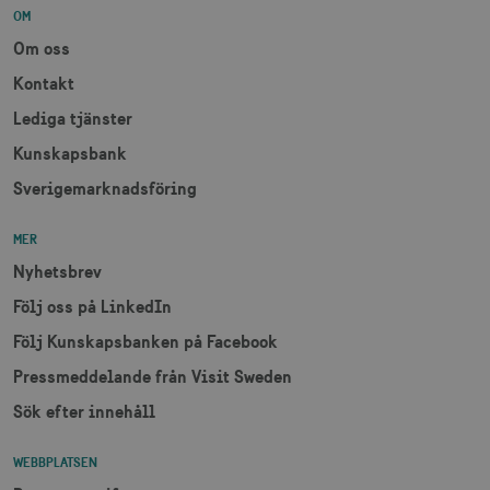
OM
lidc
1 d
Microsoft Corporation
.linkedin.com
Om oss
Kontakt
XANDR_PANID
3
Xandr Inc.
Lediga tjänster
måna
.adnxs.com
Kunskapsbank
Sverigemarknadsföring
MER
Nyhetsbrev
Följ oss på LinkedIn
Följ Kunskapsbanken på Facebook
Pressmeddelande från Visit Sweden
Sök efter innehåll
WEBBPLATSEN