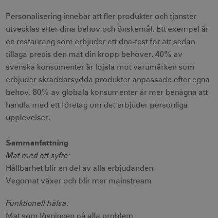
Personalisering innebär att fler produkter och tjänster
utvecklas efter dina behov och önskemål. Ett exempel är
en restaurang som erbjuder ett dna-test för att sedan
li_gc
6
LinkedIn Corporation
tillaga precis den mat din kropp behöver. 40% av
månader
.linkedin.com
svenska konsumenter är lojala mot varumärken som
erbjuder skräddarsydda produkter anpassade efter egna
behov. 80% av globala konsumenter är mer benägna att
handla med ett företag om det erbjuder personliga
upplevelser.
Leverantör
Namn
Utgång
Beskrivning
Namn
/ Domän
Leverantör /
Leverantör / Domän
Utg
Namn
Utgång
Beskrivning
Domän
Sammanfattning
_hjSession_1328012
vuid
1 år 1
.visitsweden.com
Används av
3
Vimeo.com
månad
Vimeo-
minu
_gid
Inc.
1 dag
Används för 
Mat med ett syfte:
Google LLC
videospelaren
.vimeo.com
lagra och
.visitsweden.com
på
mTrackingPageViewCount
.corporate.visitsweden.com
3
uppdatera et
Hållbarhet blir en del av alla erbjudanden
webbplatser.
minu
unikt värde 
Den
Vegomat växer och blir mer mainstream
varje besökt
innehåller
och används
ingen
att räkna oc
identifierbar
spåra sidvisn
Funktionell hälsa:
information.
Den innehåll
_gat_gtag_UA_121053790_1
.visitsweden.com
ingen identif
5
Mat som lösningen på alla problem