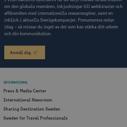
om den globala resenären, inbjudningar till webbinarier och
affärsmöten med internationella researrangörer, samt en
_hjSessionUser_1328012
.visitsweden.com
1 å
inblick i aktuella Sverigekampanjer. Prenumerera redan
idag – så missar du inget av det som kan stärka ditt arbete
mTrackingTimeOnSite
.corporate.visitsweden.com
3
minu
och din kommunikation.
Anmäl dig
_gcl_au
3
Google LLC
måna
.visitsweden.com
INTERNATIONAL
Press & Media Center
International Newsroom
bcookie
1 å
Microsoft Corporation
.linkedin.com
Sharing Destination Sweden
Sweden for Travel Professionals