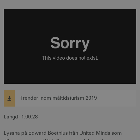
Trender inom måltidsturism 2019
Längd: 1.00.28
Lyssna på Edward Boethius från United Minds som