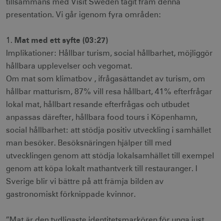
tillsammans med Visit Sweden tagit fram denna
presentation. Vi går igenom fyra områden:
Mat med ett syfte (03:27)
1.
Implikationer: Hållbar turism, social hållbarhet, möjliggör
hållbara upplevelser och vegomat.
Om mat som klimatbov , ifrågasättandet av turism, om
hållbar matturism, 87% vill resa hållbart, 41% efterfrågar
lokal mat, hållbart resande efterfrågas och utbudet
anpassas därefter, hållbara food tours i Köpenhamn,
social hållbarhet: att stödja positiv utveckling i samhället
man besöker. Besöksnäringen hjälper till med
utvecklingen genom att stödja lokalsamhället till exempel
genom att köpa lokalt mathantverk till restauranger. I
Sverige blir vi bättre på att främja bilden av
gastronomiskt förknippade kvinnor.
”Mat är den tydligaste identitetsmarkören för unga just