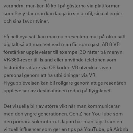
Strikt nödvändiga cookies tillåter
varandra, man kan få koll på gästerna via plattformar
webbplatsfunktioner som användarinloggning
som Resy där man kan lägga in sin profil, sina allergier
och kontohantering men bidrar även till en
säker webbplats. Webbplatsen kan inte
och sina favoritviner.
användas ordentligt utan strikt nödvändiga
cookies.
På helt nya sätt kan man nu presentera mat på olika sätt
Namn
Leverantör / Domän
Utgång
digitalt så att man vet vad man får som gäst. AR & VR
csrftoken
.visitsweden.com
1 år
förstärker upplevelser till exempel 3D rätter på menyn,
VR-360-resor till Island eller använda telefonen som
historieberättare via QR koder. VR utvecklar även
personal genom att ha utbildningar via VR.
Flygupplevelsen kan bli roligare genom att ge resenären
receive-cookie-
.doubleclick.net
6
deprecation
månader
upplevelser av destinationen redan på flygplanet.
Det visuella blir av större vikt när man kommunicerar
med den yngre generationen. Gen Z har YouTube som
den primära sökmotorn. I Japan har man tagit fram en
virtuell influencer som ger en tips på YouTube, på Airbnb