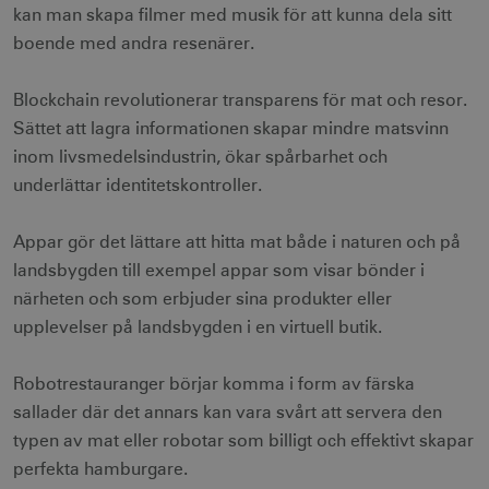
CookieScriptConsent
1 månad
CookieScript
kan man skapa filmer med musik för att kunna dela sitt
corporate.visitsweden.com
boende med andra resenärer.
Blockchain revolutionerar transparens för mat och resor.
Sättet att lagra informationen skapar mindre matsvinn
__cf_bm
30
Cloudflare Inc.
inom livsmedelsindustrin, ökar spårbarhet och
minuter
.vimeo.com
underlättar identitetskontroller.
Appar gör det lättare att hitta mat både i naturen och på
landsbygden till exempel appar som visar bönder i
receive-cookie-
.adnxs.com
1 år 1
deprecation
månad
närheten och som erbjuder sina produkter eller
upplevelser på landsbygden i en virtuell butik.
Robotrestauranger börjar komma i form av färska
sallader där det annars kan vara svårt att servera den
typen av mat eller robotar som billigt och effektivt skapar
JSESSIONID
Session
Oracle Corporation
perfekta hamburgare.
.nr-data.net