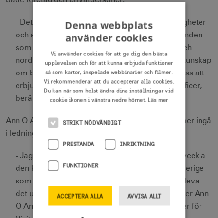
både företag och privatpersoner.
Denna webbplats
- Det är framförallt Anns vana att se affärsmöjligheter
använder cookies
och skapa kommersiellt framgångsrika erbjudanden
som tillsammans med hennes internationella och
Vi använder cookies för att ge dig den bästa
nordiska nätverk inom resenäringen och goda kunskap
upplevelsen och för att kunna erbjuda funktioner
så som kartor, inspelade webbinarier och filmer.
om besöksnäringens förutsättningar, som fått oss att
Vi rekommenderar att du accepterar alla cookies.
erbjuda henne rollen som Chief Commercial Officer,
Du kan när som helst ändra dina inställningar vid
berättar Ewa Lagerqvist, vd för Visit Sweden.
cookie ikonen i vänstra nedre hörnet.
Läs mer
Ann O Andersson börjar den 17 augusti och kommer ingå
STRIKT NÖDVÄNDIGT
i ledningsgruppen.
PRESTANDA
INRIKTNING
- Jag ser verkligen fram emot att bidra till att utveckla
FUNKTIONER
den kommersiella verksamheten för att lyfta Sverige
som resmål och attrahera fler besökare att uppleva
det unika och breda utbud vi har i vårt land, säger Ann
ACCEPTERA ALLA
AVVISA ALLT
O Andersson, blivande Chief Commercial Officer för