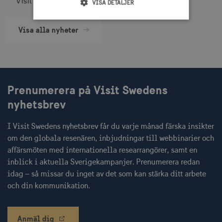
Visit Sweden.
VISA DETALJER
Visa alla nyheter
Strikt nödvändigt
Prestanda
Inriktning
Funktioner
Strikt nödvändiga cookies tillåter
webbplatsfunktioner som användarinloggning
Prenumerera på Visit Swedens
och kontohantering men bidrar även till en
säker webbplats. Webbplatsen kan inte
nyhetsbrev
användas ordentligt utan strikt nödvändiga
cookies.
I Visit Swedens nyhetsbrev får du varje månad färska insikter
Namn
Leverantör / Domän
Utgång
om den globala resenären, inbjudningar till webbinarier och
csrftoken
.visitsweden.com
1 år
affärsmöten med internationella researrangörer, samt en
inblick i aktuella Sverigekampanjer. Prenumerera redan
idag – så missar du inget av det som kan stärka ditt arbete
och din kommunikation.
receive-cookie-
.doubleclick.net
6
deprecation
månader
Anmäl dig