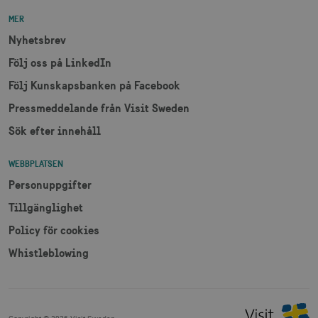
MER
Nyhetsbrev
Följ oss på LinkedIn
JSESSIONID
Session
Oracle Corporation
Följ Kunskapsbanken på Facebook
.nr-data.net
Pressmeddelande från Visit Sweden
Sök efter innehåll
WEBBPLATSEN
li_gc
6
LinkedIn Corporation
månader
.linkedin.com
Personuppgifter
Tillgänglighet
Policy för cookies
Whistleblowing
Leverantör
Namn
Utgång
Beskrivning
Namn
/ Domän
Leverantör /
Leverantör / Domän
Utg
Namn
Utgång
Beskrivning
Domän
_hjSession_1328012
vuid
1 år 1
.visitsweden.com
Används av
3
Vimeo.com
månad
Vimeo-
minu
_gid
Inc.
1 dag
Används för 
Google LLC