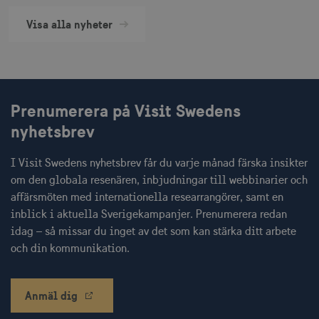
Visa alla nyheter
CookieScriptConsent
1 månad
CookieScript
corporate.visitsweden.com
Prenumerera på Visit Swedens
nyhetsbrev
I Visit Swedens nyhetsbrev får du varje månad färska insikter
__cf_bm
30
Cloudflare Inc.
om den globala resenären, inbjudningar till webbinarier och
minuter
.vimeo.com
affärsmöten med internationella researrangörer, samt en
inblick i aktuella Sverigekampanjer. Prenumerera redan
idag – så missar du inget av det som kan stärka ditt arbete
och din kommunikation.
receive-cookie-
.adnxs.com
1 år 1
deprecation
månad
Anmäl dig