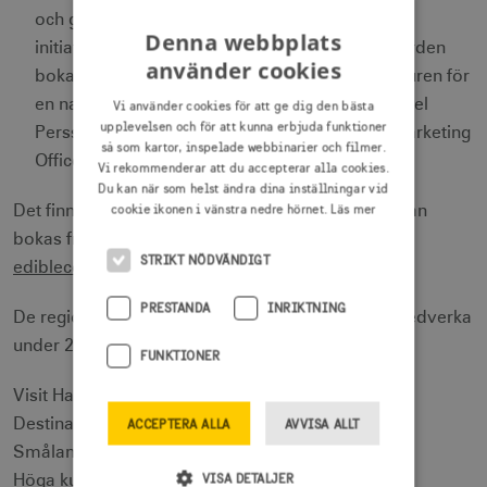
och ger nu möjlighet för näringen att använda
Denna webbplats
initiativet mot svenskar. Redan nu ser vi hur borden
använder cookies
bokas upp av nyfikna svenskar som vill ut i naturen för
en naturnära måltidsupplevelse, avslutar Michael
Vi använder cookies för att ge dig den bästa
upplevelsen och för att kunna erbjuda funktioner
Persson Gripkow, Chief Brand and Strategic Marketing
så som kartor, inspelade webbinarier och filmer.
Officer på Visit Sweden.
Vi rekommenderar att du accepterar alla cookies.
Du kan när som helst ändra dina inställningar vid
cookie ikonen i vänstra nedre hörnet.
Läs mer
Det finns fortfarande bokningsbara bord och de kan
bokas fram till och med oktober på
STRIKT NÖDVÄNDIGT
ediblecountry.visitsweden.com/en/
.
PRESTANDA
INRIKTNING
De regionala turismorganisationer som valt att medverka
under 2020 är
FUNKTIONER
Visit Halland: Falkenberg
Destination Småland: Kasteberg Ny, Asa
ACCEPTERA ALLA
AVVISA ALLT
Smålands Turism: Wallby
VISA DETALJER
Höga kusten destinationsutveckling: Dala Ny