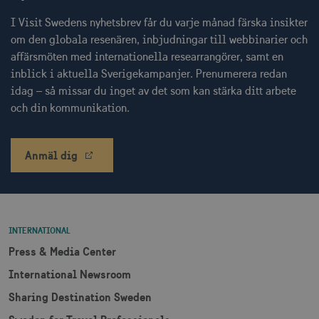
måna
.visitsweden.com
I Visit Swedens nyhetsbrev får du varje månad färska insikter
om den globala resenären, inbjudningar till webbinarier och
affärsmöten med internationella researrangörer, samt en
inblick i aktuella Sverigekampanjer. Prenumerera redan
idag – så missar du inget av det som kan stärka ditt arbete
bcookie
1 å
Microsoft Corporation
och din kommunikation.
.linkedin.com
Anmäl dig
lidc
1 d
Microsoft Corporation
.linkedin.com
INTERNATIONAL
XANDR_PANID
3
Xandr Inc.
Press & Media Center
måna
.adnxs.com
International Newsroom
Sharing Destination Sweden