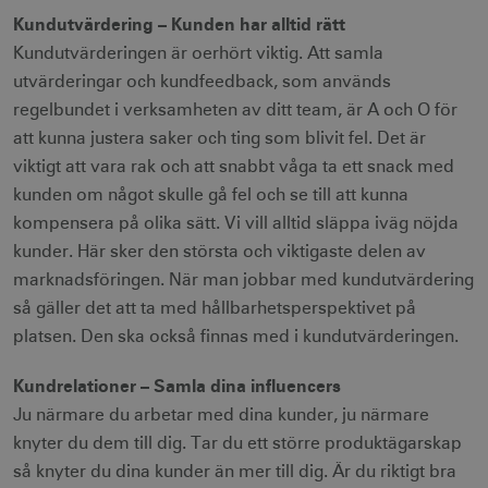
Kundutvärdering – Kunden har alltid rätt
Kundutvärderingen är oerhört viktig. Att samla
utvärderingar och kundfeedback, som används
receive-cookie-
.doubleclick.net
6
deprecation
månader
regelbundet i verksamheten av ditt team, är A och O för
att kunna justera saker och ting som blivit fel. Det är
viktigt att vara rak och att snabbt våga ta ett snack med
kunden om något skulle gå fel och se till att kunna
kompensera på olika sätt. Vi vill alltid släppa iväg nöjda
kunder. Här sker den största och viktigaste delen av
CookieScriptConsent
1 månad
CookieScript
marknadsföringen. När man jobbar med kundutvärdering
corporate.visitsweden.com
så gäller det att ta med hållbarhetsperspektivet på
platsen. Den ska också finnas med i kundutvärderingen.
Kundrelationer – Samla dina influencers
__cf_bm
30
Cloudflare Inc.
Ju närmare du arbetar med dina kunder, ju närmare
minuter
.vimeo.com
knyter du dem till dig. Tar du ett större produktägarskap
så knyter du dina kunder än mer till dig. Är du riktigt bra