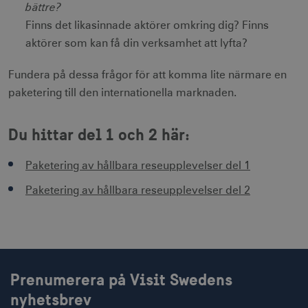
bättre?
IDE
1 å
Google LLC
_ga
1 år 1
Används för 
Google LLC
.doubleclick.net
Finns det likasinnade aktörer omkring dig? Finns
månad
särskilja uni
.visitsweden.com
användare 
aktörer som kan få din verksamhet att lyfta?
att tilldela et
slumpmässig
genererat 
Fundera på dessa frågor för att komma lite närmare en
som
klientidentif
paketering till den internationella marknaden.
Den ingår i v
sidförfrågan
webbplats o
uuid2
3
Xandr Inc.
används för 
måna
.adnxs.com
Du hittar del 1 och 2 här:
beräkna bes
sessioner oc
webbplatsan
Paketering av hållbara reseupplevelser del 1
Paketering av hållbara reseupplevelser del 2
_hjSessionUser_1328012
.visitsweden.com
1 å
mTrackingTimeOnSite
.corporate.visitsweden.com
3
minu
Prenumerera på Visit Swedens
nyhetsbrev
_gcl_au
3
Google LLC