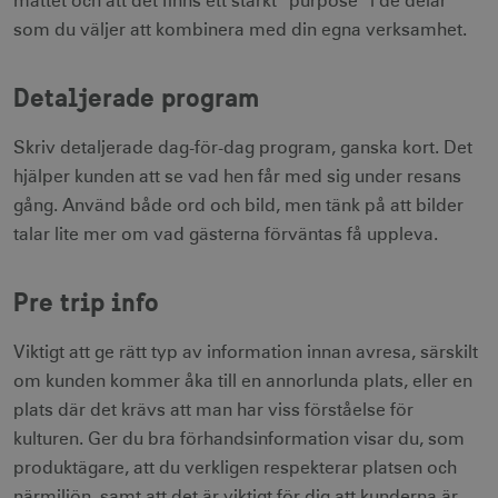
måttet och att det finns ett starkt ”purpose” i de delar
som du väljer att kombinera med din egna verksamhet.
Detaljerade program
Skriv detaljerade dag-för-dag program, ganska kort. Det
hjälper kunden att se vad hen får med sig under resans
gång. Använd både ord och bild, men tänk på att bilder
talar lite mer om vad gästerna förväntas få uppleva.
Pre trip info
Viktigt att ge rätt typ av information innan avresa, särskilt
om kunden kommer åka till en annorlunda plats, eller en
plats där det krävs att man har viss förståelse för
kulturen. Ger du bra förhandsinformation visar du, som
produktägare, att du verkligen respekterar platsen och
närmiljön, samt att det är viktigt för dig att kunderna är