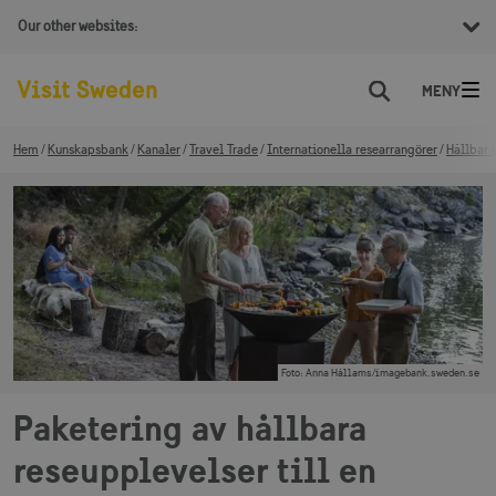
Our other websites:
Sök
Hem
Kunskapsbank
Kanaler
Travel Trade
Internationella researrangörer
Hållbar 
Foto
:
Anna Hållams/imagebank.sweden.se
Paketering av hållbara
reseupplevelser till en