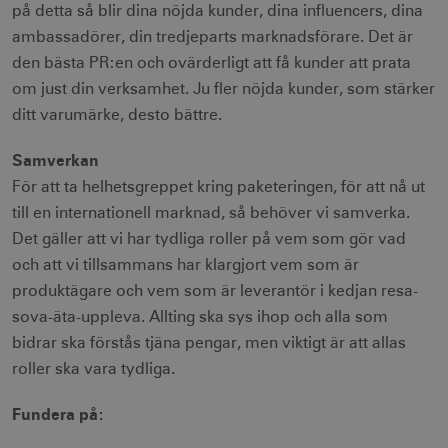
på detta så blir dina nöjda kunder, dina influencers, dina
ambassadörer, din tredjeparts marknadsförare. Det är
receive-cookie-
.adnxs.com
1 år 1
den bästa PR:en och ovärderligt att få kunder att prata
deprecation
månad
om just din verksamhet. Ju fler nöjda kunder, som stärker
ditt varumärke, desto bättre.
Samverkan
För att ta helhetsgreppet kring paketeringen, för att nå ut
till en internationell marknad, så behöver vi samverka.
JSESSIONID
Session
Oracle Corporation
.nr-data.net
Det gäller att vi har tydliga roller på vem som gör vad
och att vi tillsammans har klargjort vem som är
produktägare och vem som är leverantör i kedjan resa-
sova-äta-uppleva. Allting ska sys ihop och alla som
bidrar ska förstås tjäna pengar, men viktigt är att allas
li_gc
6
LinkedIn Corporation
månader
.linkedin.com
roller ska vara tydliga.
Fundera på: