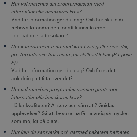
Hur väl matchas din programdesign med
internationella besökares krav?
Leverantör
Namn
Utgång
Beskrivning
Vad för information ger du idag? Och hur skulle du
Namn
/ Domän
Leverantör /
Leverantör / Domän
Utg
Namn
Utgång
Beskrivning
Domän
behöva förändra den för att kunna ta emot
_hjSession_1328012
vuid
1 år 1
.visitsweden.com
Används av
3
Vimeo.com
månad
Vimeo-
minu
_gid
Inc.
1 dag
Används för 
Google LLC
internationella besökare?
videospelaren
.vimeo.com
lagra och
.visitsweden.com
på
mTrackingPageViewCount
.corporate.visitsweden.com
3
uppdatera et
webbplatser.
Hur kommunicerar du med kund vad gäller reseetik,
minu
unikt värde 
Den
varje besökt
pre-trip info och hur resan gör skillnad lokalt (Purpose
innehåller
och används
ingen
att räkna oc
P)?
identifierbar
spåra sidvisn
information.
Den innehåll
Vad för information ger du idag? Och finns det
_gat_gtag_UA_121053790_1
.visitsweden.com
ingen identif
5
_cfuvid
.vimeo.com
Session
Används av
information.
seku
anledning att titta över det?
Vimeo-
videospelaren
_ga_E3KTQC6HXK
.visitsweden.com
1 år 1
Denna cooki
Hur väl matchas programleveransen gentemot
på
anj
månad
används av
3
Xandr Inc.
webbplatser.
Google Analy
måna
.adnxs.com
internationella besökares krav?
Den
för att bevar
innehåller
sessionstills
Håller kvaliteten? Är servicenivån rätt? Guidas
ingen
identifierbar
_gat
59
Används för 
Google LLC
upplevelser? Så att besökarna får lära sig så mycket
information.
_fbp
sekunder
begränsa be
3
.visitsweden.com
Meta Platform Inc.
till
måna
.visitsweden.com
som möjligt på plats.
Doubleclick.
Den innehåll
Hur kan du samverka och därmed paketera helheten
ingen identif
information.