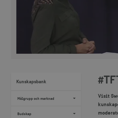
#TF
Kunskapsbank
Visit Sw
Målgrupp och marknad
kunskape
moderato
Budskap