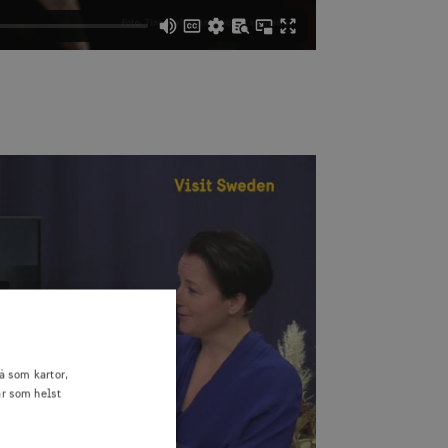
å som kartor,
är som helst