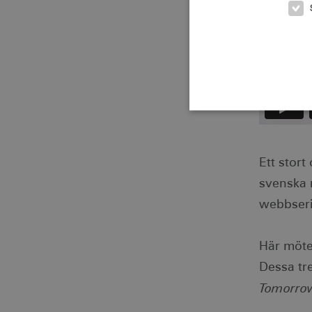
Ett stor
Strikt nödvändiga cookies t
Webbplatsen kan inte använd
svenska 
Namn
Le
webbserie
csrftoken
.v
Här möter
receive-cookie-
.d
deprecation
Dessa tr
Tomorrow
CookieScriptConsent
Co