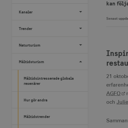
kan följ
Kanaler
Senast uppda
Trender
Naturturism
Inspi
resta
Måltidsturism
21 oktob
Måltidsintresserade globala
resenärer
erfarenh
AGFO
m
Hur gör andra
och
Juli
Måltidstrender
Sammanfa