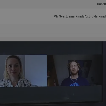
Our ot
Vår Sverigemarknadsföring
Marknad