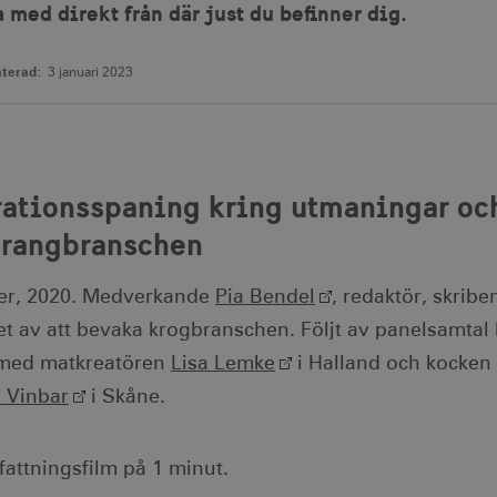
a med direkt från där just du befinner dig.
terad:
3 januari 2023
rationsspaning kring utmaningar och
urangbranschen
er, 2020. Medverkande
Pia Bendel
, redaktör, skrib
et av att bevaka krogbranschen. Följt av panelsamtal
ed matkreatören
Lisa Lemke
i Halland och kocken
e Vinbar
i Skåne.
ttningsfilm på 1 minut.