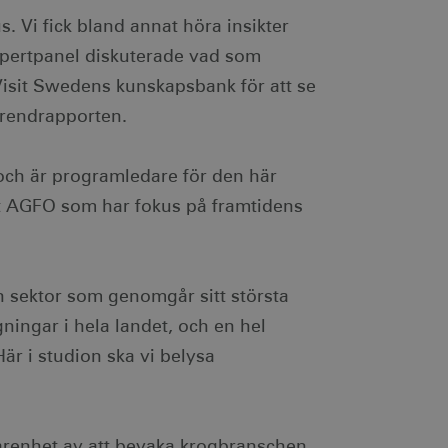
ödvändigt att Cookie-
 Vi fick bland annat höra insikter
otar. Detta är fördelaktigt
xpertpanel diskuterade vad som
r om användningen av deras
Visit Swedens kunskapsbank för att se
ebbplatsägaren om
trendrapporten.
 vilket garanterar
ecklande webbstandarder
 och är programledare för den här
nvänds av webbplatser
tthålla en anonym
et AGFO som har fokus på framtidens
ändning av kakor för icke-
 sektor som genomgår sitt största
ningar i hela landet, och en hel
är i studion ska vi belysa
ingen identifierbar
je besökt sida och används
dentifierbar information.
som spenderas på
den aktuella sessionen.
ingen identifierbar
sionstillståndet.
egäransfrekvens).
arenhet av att bevaka krogbranschen,