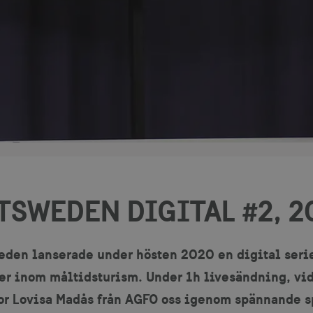
TSWEDEN DIGITAL #2, 2
eden lanserade under hösten 2020 en digital serie 
r inom måltidsturism. Under 1h livesändning, vid 
r Lovisa Madås från AGFO oss igenom spännande s