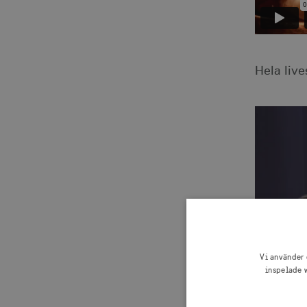
Hela liv
Vi använder 
inspelade w