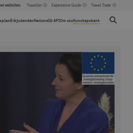
her websites:
Traveller
Experience Guide
Travel Trade
splan
Erbjudanden
Nationellt API
Om oss
Kunskapsbank
Sök