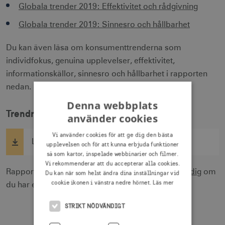
Globala trender 2019: Effektivitet och rådgivning
Globala trender 2019: Sinnesro och hållbarhet
Du kan även läsa om konsumenttrenderna som
individfokus, genuina upplevelser, effektivitet,
informationskällor, sinnesro och hållbarhet i rapporten
nedan.
Denna webbplats
Trendrapport
använder cookies
Vi använder cookies för att ge dig den bästa
Ladda ner: Globala trender 2019 (14 sidor)
upplevelsen och för att kunna erbjuda funktioner
så som kartor, inspelade webbinarier och filmer.
Vi rekommenderar att du accepterar alla cookies.
Rapporten är inte tillgänglighetsanpassad.
Hör av dig
om
Du kan när som helst ändra dina inställningar vid
cookie ikonen i vänstra nedre hörnet.
Läs mer
du har eventuella frågor.
STRIKT NÖDVÄNDIGT