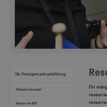
Res
Vår Sverigemarknadsföring
För mång
Globala kampajer
researra
researra
Always-on B2C