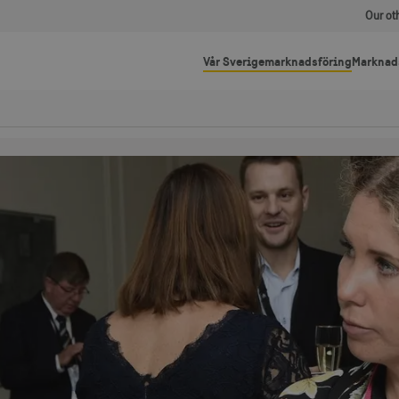
Our ot
Vår Sverigemarknadsföring
Marknad