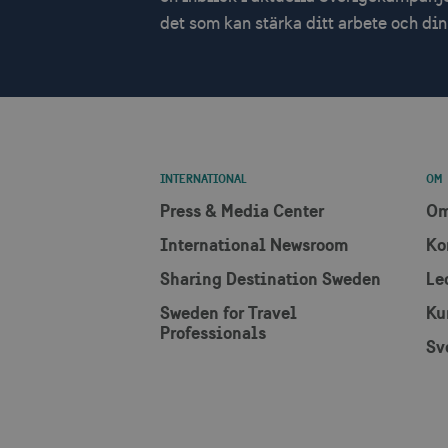
mTrackingPageViewCount
_ga_E3KTQC6HXK
_cfuvid
.vimeo.com
.visi
det som kan stärka ditt arbete och d
_gat_gtag_UA_121053790_
_gat
Googl
.visi
anj
_ga
Googl
.visi
_fbp
IDE
INTERNATIONAL
OM
Press & Media Center
Om
International Newsroom
Ko
uuid2
Sharing Destination Sweden
Le
_hjSessionUser_1328012
Sweden for Travel
Ku
Professionals
mTrackingTimeOnSite
Sv
_gcl_au
bcookie