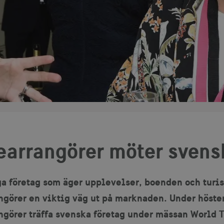
earrangörer möter svens
a företag som äger upplevelser, boenden och turis
ngörer en viktig väg ut på marknaden. Under höste
ngörer träffa svenska företag under mässan World 