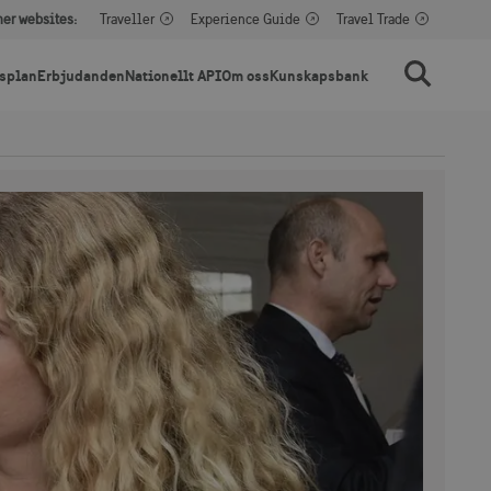
her websites:
Traveller
Experience Guide
Travel Trade
splan
Erbjudanden
Nationellt API
Om oss
Kunskapsbank
Sök