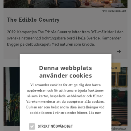
Foto
:
August Dellert
The Edible Country
2019. Kampanjen The Edible Country lyfter fram DYI-måltider i den
svenska naturen vid bokningsbara bord i hela Sverige. Kampanjen
bygger på delbudskapet: Med naturen som krydda.
Denna webbplats
Film
använder cookies
Vi använder cookies för att ge dig den bästa
upplevelsen och för att kunna erbjuda funktioner
så som kartor, inspelade webbinarier och filmer.
Vi rekommenderar att du accepterar alla cookies.
Du kan när som helst ändra dina inställningar vid
cookie ikonen i vänstra nedre hörnet.
Läs mer
STRIKT NÖDVÄNDIGT
Foto
:
Agnes Maltesdotter