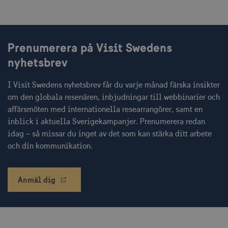
minuter
.vimeo.com
Prenumerera på Visit Swedens
nyhetsbrev
receive-cookie-
.adnxs.com
1 år 1
deprecation
månad
I Visit Swedens nyhetsbrev får du varje månad färska insikter
om den globala resenären, inbjudningar till webbinarier och
affärsmöten med internationella researrangörer, samt en
inblick i aktuella Sverigekampanjer. Prenumerera redan
idag – så missar du inget av det som kan stärka ditt arbete
och din kommunikation.
JSESSIONID
Session
Oracle Corporation
.nr-data.net
Anmäl dig
li_gc
6
LinkedIn Corporation
månader
.linkedin.com