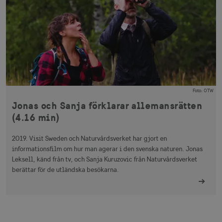
csrftoken
.visitsweden.com
1 år
receive-cookie-
.doubleclick.net
6
deprecation
månader
Foto
:
OTW
Jonas och Sanja förklarar allemansrätten
(4.16 min)
2019. Visit Sweden och Naturvårdsverket har gjort en
informationsfilm om hur man agerar i den svenska naturen. Jonas
CookieScriptConsent
1 månad
CookieScript
Leksell, känd från tv, och Sanja Kuruzovic från Naturvårdsverket
corporate.visitsweden.com
berättar för de utländska besökarna.
__cf_bm
30
Cloudflare Inc.