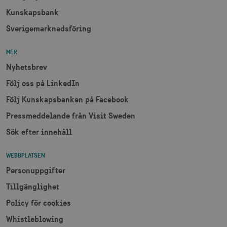
Kunskapsbank
Sverigemarknadsföring
MER
Nyhetsbrev
JSESSIONID
Session
Oracle Corporation
.nr-data.net
Följ oss på LinkedIn
Följ Kunskapsbanken på Facebook
Pressmeddelande från Visit Sweden
Sök efter innehåll
li_gc
6
LinkedIn Corporation
månader
.linkedin.com
WEBBPLATSEN
Personuppgifter
Tillgänglighet
Policy för cookies
Leverantör
Namn
Utgång
Beskrivning
Whistleblowing
Namn
/ Domän
Leverantör /
Leverantör / Domän
Utg
Namn
Utgång
Beskrivning