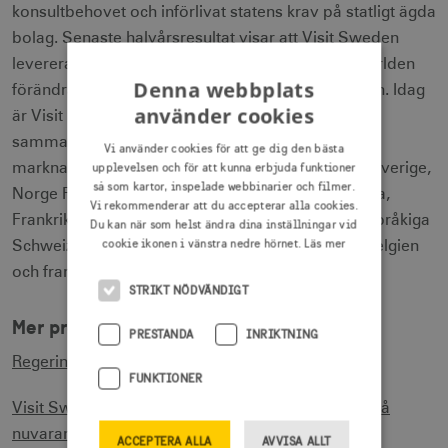
konsultbehovet och införlivat statens krav på statligt ägda
bolag. Senaste halvårsresultat visar att Visit Sweden
levererar enligt mål och förväntan även om omvärlden
Denna webbplats
förändras med försvagad valuta och ökad inflation. Idag
använder cookies
är Visit Sweden totalt 49 personer som bearbetar
sammanlagt 15 geografiska marknader med
Vi använder cookies för att ge dig den bästa
upplevelsen och för att kunna erbjuda funktioner
marknadsföring och PR om turistlandet Sverige (Sverige,
så som kartor, inspelade webbinarier och filmer.
Norge Finland, Danmark, Tyskland, Nederländerna,
Vi rekommenderar att du accepterar alla cookies.
Frankrike, Storbritannien, USA, Indien, Kina, tyskspråkiga
Du kan när som helst ändra dina inställningar vid
cookie ikonen i vänstra nedre hörnet.
Läs mer
Schweiz, tyskspråkiga Österrike, franskspråkiga Belgien
och franskspråkiga Luxemburg).
STRIKT NÖDVÄNDIGT
Mer pressinformation:
PRESTANDA
INRIKTNING
Regeringens höstbudget
FUNKTIONER
Visit Swedens nuvarande vision och mål bygger på
nuvarande turismpolitiska mål och vision
ACCEPTERA ALLA
AVVISA ALLT