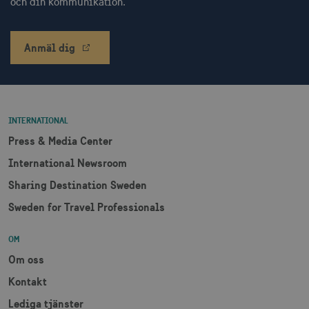
receive-cookie-
.doubleclick.net
6
och din kommunikation.
deprecation
månader
Anmäl dig
CookieScriptConsent
1 månad
CookieScript
INTERNATIONAL
corporate.visitsweden.com
Press & Media Center
International Newsroom
Sharing Destination Sweden
__cf_bm
30
Cloudflare Inc.
Sweden for Travel Professionals
minuter
.vimeo.com
OM
Om oss
Kontakt
receive-cookie-
.adnxs.com
1 år 1
deprecation
månad
Lediga tjänster