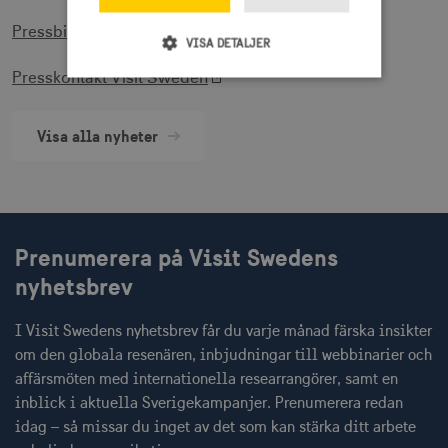
Pressbilder
för fritt bruk
VISA DETALJER
Presskontakt Visit Sweden
Strikt nödvändigt
Prestanda
Visa alla nyheter
Inriktning
Funktioner
Strikt nödvändiga cookies tillåter
webbplatsfunktioner som användarinloggning
och kontohantering men bidrar även till en
säker webbplats. Webbplatsen kan inte
användas ordentligt utan strikt nödvändiga
Prenumerera på Visit Swedens
cookies.
nyhetsbrev
Namn
Leverantör / Domän
Utgång
csrftoken
.visitsweden.com
1 år
I Visit Swedens nyhetsbrev får du varje månad färska insikter
om den globala resenären, inbjudningar till webbinarier och
affärsmöten med internationella researrangörer, samt en
inblick i aktuella Sverigekampanjer. Prenumerera redan
idag – så missar du inget av det som kan stärka ditt arbete