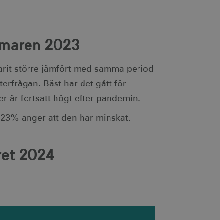
ödvändigt att Cookie-
otar. Detta är fördelaktigt
r om användningen av deras
mmaren 2023
ebbplatsägaren om
 vilket garanterar
ecklande webbstandarder
arit större jämfört med samma period
rfrågan. Bäst har det gått för
nvänds av webbplatser
tthålla en anonym
er är fortsatt högt efter pandemin.
ändning av kakor för icke-
 23% anger att den har minskat.
ret 2024
ingen identifierbar
je besökt sida och används
dentifierbar information.
som spenderas på
den aktuella sessionen.
ingen identifierbar
sionstillståndet.
egäransfrekvens).