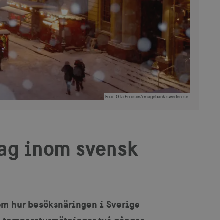
Foto
:
Ola Ericson/imagebank.sweden.se
ag inom svensk
 om hur besöksnäringen i Sverige
rt temperaturmätningar två gånger