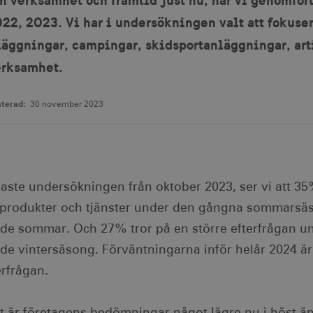
22, 2023. Vi har i undersökningen valt att fokuser
äggningar, campingar, skidsportanläggningar, arti
erksamhet.
terad:
30 november 2023
naste undersökningen från oktober 2023, ser vi att 3
 produkter och tjänster under den gångna sommarsäs
de sommar. Och 27% tror på en större efterfrågan u
de vintersäsong. Förväntningarna inför helår 2024 är
erfrågan.
t är företagens bedömningar något lägre nu i höst än