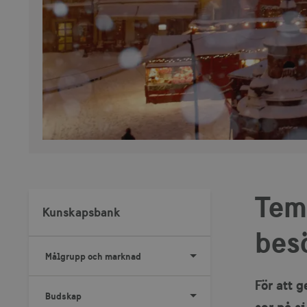
Tem
Kunskapsbank
bes
Målgrupp och marknad
För att 
Budskap
ser på s