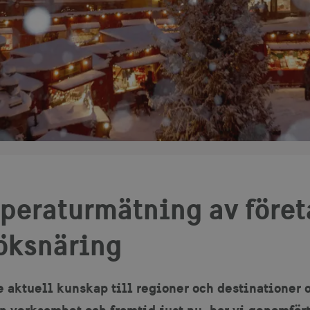
peraturmätning av föret
öksnäring
ge aktuell kunskap till regioner och destinationer
in verksamhet och framtid just nu, har vi genomfö