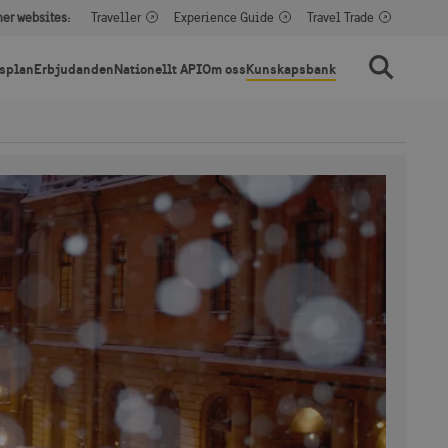
her websites:
Traveller
Experience Guide
Travel Trade
splan
Erbjudanden
Nationellt API
Om oss
Kunskapsbank
Sök