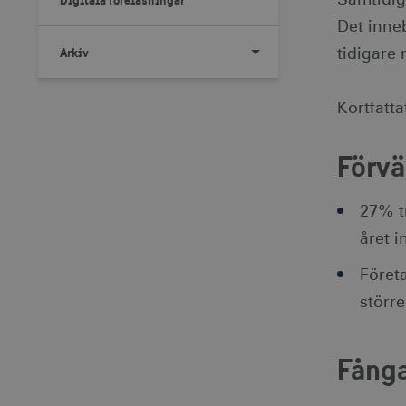
Det inneb
Arkiv
tidigare 
Kortfatta
Förv
27% t
året i
Föret
större
Fånga