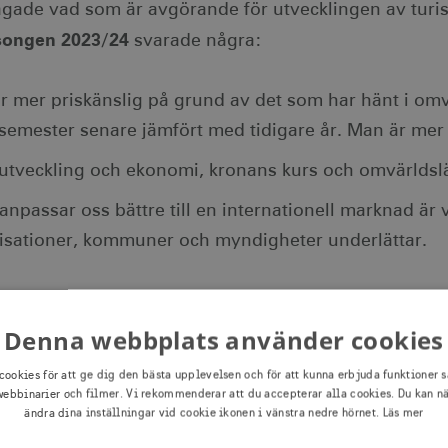
rågade vad som är avgörande för utvecklingen av turi
songen 2023/24
svarade några:
r mer priskänslig på grund av det som har hänt i om
rsemester senare jämfört med tidigare år. Man är mer 
utveckling och ekonomi, kronans kurs och omvärldsl
 anpassar oss bättre till en internationell marknad är vi
isationer, kommuner och myndigheter underlättar.
an är mer priskänslig på
Denna webbplats använder cookies
cookies för att ge dig den bästa upplevelsen och för att kunna erbjuda funktioner s
ar hänt i omvärlden och 
ebbinarier och filmer. Vi rekommenderar att du accepterar alla cookies. Du kan n
ändra dina inställningar vid cookie ikonen i vänstra nedre hörnet.
Läs mer
intersemester senare jä