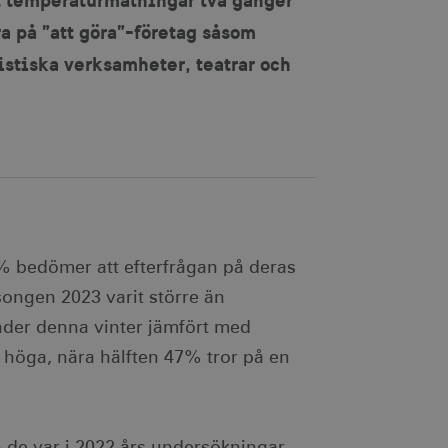
a på ”att göra”-företag såsom
stiska verksamheter, teatrar och
5% bedömer att efterfrågan på deras
ongen 2023 varit större än
nder denna vinter jämfört med
 höga, nära hälften 47% tror på en
 de var i 2022 års undersökningar.