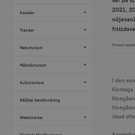
2021, 20
Kanaler
nöjesanl
fritidsv
Trender
Senast uppda
Naturturism
Måltidsturism
I den se
Kulturturism
företags
föregåen
Hållbar besöksnäring
föregåen
ökad eft
Webbinarier
Digitala föreläsningar
Samtidig