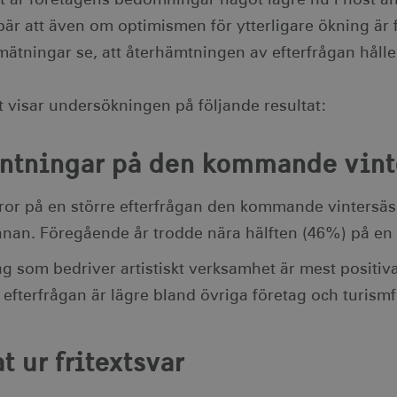
är att även om optimismen för ytterligare ökning är f
mätningar se, att återhämtningen av efterfrågan håller
t visar undersökningen på följande resultat:
äntningar på den kommande vin
ror på en större efterfrågan den kommande vinters
nnan. Föregående år trodde nära hälften (46%) på en 
ag som bedriver artistiskt verksamhet är mest positi
 efterfrågan är lägre bland övriga företag och turism
t ur fritextsvar