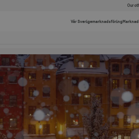
Our ot
Vår Sverigemarknadsföring
Marknad