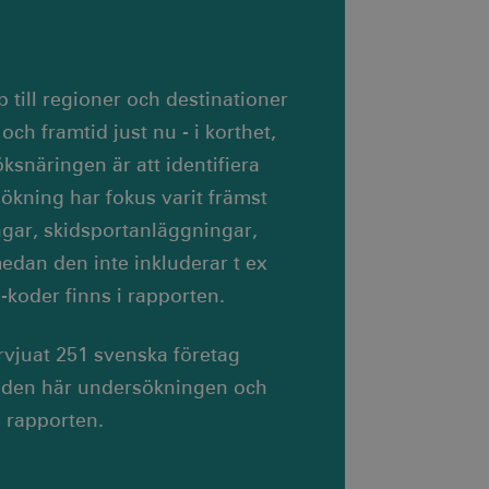
innehåller ingen
 om ett cookie-ID
.
a ett slumpmässigt
 sidförfrågan på en
mprodukter, såsom
 och webbplatsanalys.
 till regioner och destinationer
h framtid just nu - i korthet,
ch utför information om
en och eventuell reklam
 han besökte nämnda
ksnäringen är att identifiera
sökning har fokus varit främst
lam via AppNexus-
m IP-adressadresser,
gar, skidsportanläggningar,
r.
medan den inte inkluderar t ex
-koder finns i rapporten.
som spenderas på
den aktuella sessionen.
ch utför information om
vjuat 251 svenska företag
en och eventuell reklam
 han besökte nämnda
rt den här undersökningen och
i rapporten.
r som har åtkomst till
lattformen.
en säkerställer att