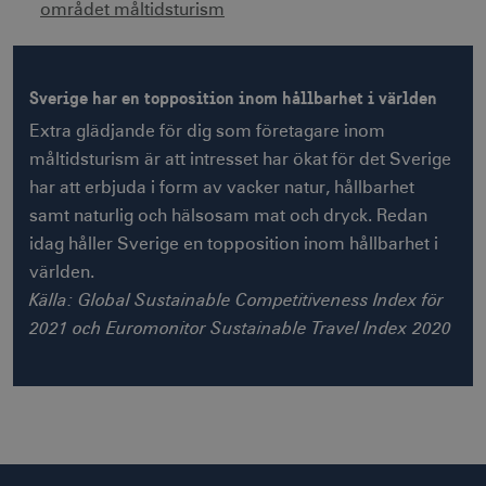
området måltidsturism
receive-cookie-
.adnxs.com
1 år 1
Sverige har en topposition inom hållbarhet i världen
deprecation
månad
Extra glädjande för dig som företagare inom
måltidsturism är att intresset har ökat för det Sverige
har att erbjuda i form av vacker natur, hållbarhet
samt naturlig och hälsosam mat och dryck. Redan
idag håller Sverige en topposition inom hållbarhet i
världen.
JSESSIONID
Session
Oracle Corporation
.nr-data.net
Källa: Global Sustainable Competitiveness Index för
2021 och Euromonitor Sustainable Travel Index 2020
li_gc
6
LinkedIn Corporation
månader
.linkedin.com