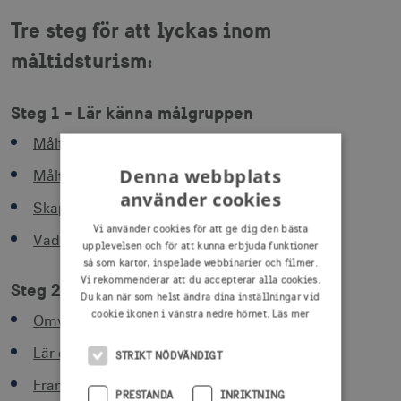
Tre steg för att lyckas inom
måltidsturism:
Steg 1 - Lär känna målgruppen
Måltidsresenärerna i korthet
Denna webbplats
Måltidsresenärerna fördjupning
använder cookies
Skapa din måltidsresenär ”persona”
Vi använder cookies för att ge dig den bästa
Vad söker måltidsresenärerna?
upplevelsen och för att kunna erbjuda funktioner
så som kartor, inspelade webbinarier och filmer.
Vi rekommenderar att du accepterar alla cookies.
Steg 2 - Produktutveckla för målgruppen
Du kan när som helst ändra dina inställningar vid
cookie ikonen i vänstra nedre hörnet.
Läs mer
Omvärlden och trender inom måltidsturism
Lär dig skapa autentiska måltidsupplevelser
STRIKT NÖDVÄNDIGT
Framgångsrecept för en lyckad produkt
PRESTANDA
INRIKTNING