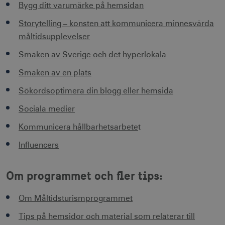
Bygg ditt varumärke på hemsidan
Storytelling – konsten att kommunicera minnesvärda
måltidsupplevelser
Smaken av Sverige och det hyperlokala
receive-cookie-
.doubleclick.net
6
deprecation
månader
Smaken av en plats
Sökordsoptimera din blogg eller hemsida
Sociala medier
Kommunicera hållbarhetsarbete
t
CookieScriptConsent
1 månad
CookieScript
Influencers
corporate.visitsweden.com
Om programmet och fler tips:
Om Måltidsturismprogrammet
__cf_bm
30
Cloudflare Inc.
minuter
.vimeo.com
Tips på hemsidor och material som relaterar till